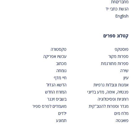
מחברים\ות
הגשת כתבי יד
English
קטלוג ספרים
פוסטקפ
טקסטורה
ספרות מקור
עכשיו אפריקה
ספרות מתורגמת
מכתוב
שירה
גומחה
עיון
חיי מדף
אמנות ונובלות גרפיות
הדשא הגדול
פנטזיה, אימה, מדע בדיוני
המזרח החדש
רוחניות ופסיכולוגיה
בשביס זינגר
מגדר וספרות להטב"קית
מועמדים לפרס ספיר
מלח מים
ילדים
פואנטה
תמונע