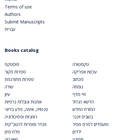
Terms of use
Authors
Submit Manuscripts
עברית
Books catalog
טקסטורה
פוסטקפ
עכשיו אפריקה
ספרות מקור
מכתוב
ספרות מתורגמת
גומחה
שירה
חיי מדף
עיון
הדשא הגדול
אמנות ונובלות גרפיות
המזרח החדש
פנטזיה, אימה, מדע בדיוני
בשביס זינגר
רוחניות ופסיכולוגיה
מועמדים לפרס ספיר
מגדר וספרות להטב"קית
ילדים
מלח מים
תמונע
פואנטה