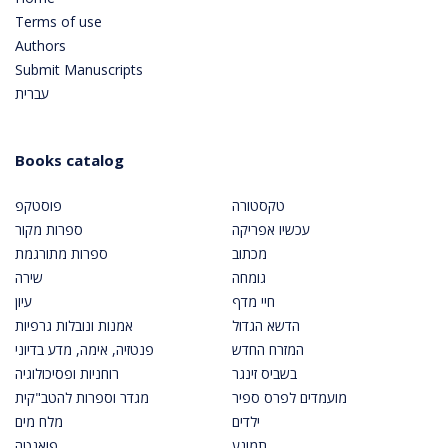
Terms of use
Authors
Submit Manuscripts
עברית
Books catalog
טקסטורה
פוסטקפ
עכשיו אפריקה
ספרות מקור
מכתוב
ספרות מתורגמת
גומחה
שירה
חיי מדף
עיון
הדשא הגדול
אמנות ונובלות גרפיות
המזרח החדש
פנטזיה, אימה, מדע בדיוני
בשביס זינגר
רוחניות ופסיכולוגיה
מועמדים לפרס ספיר
מגדר וספרות להטב"קית
ילדים
מלח מים
תמונע
פואנטה