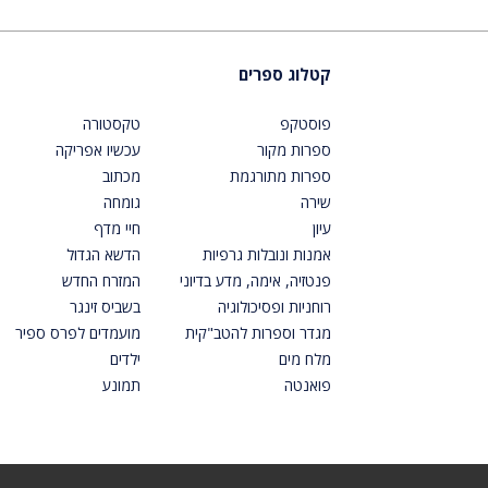
קטלוג ספרים
פוסטקפ
טקסטורה
ספרות מקור
עכשיו אפריקה
ספרות מתורגמת
מכתוב
שירה
גומחה
עיון
חיי מדף
אמנות ונובלות גרפיות
הדשא הגדול
פנטזיה, אימה, מדע בדיוני
המזרח החדש
רוחניות ופסיכולוגיה
בשביס זינגר
מגדר וספרות להטב"קית
מועמדים לפרס ספיר
מלח מים
ילדים
פואנטה
תמונע