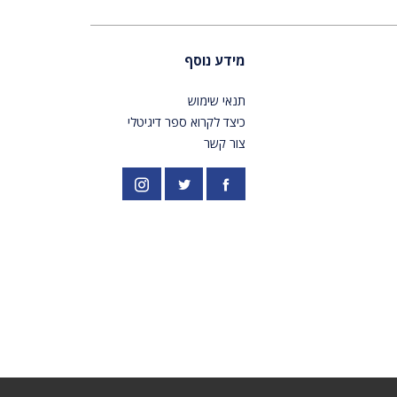
מידע נוסף
תנאי שימוש
כיצד לקרוא ספר דיגיטלי
צור קשר
פייסבוק
אינסטגרם
//twitter.com/PardesPublish