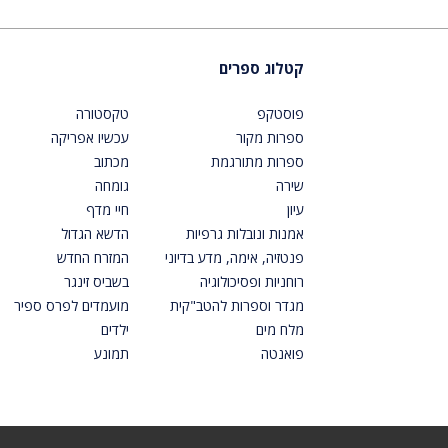
קטלוג ספרים
פוסטקפ
טקסטורה
ספרות מקור
עכשיו אפריקה
ספרות מתורגמת
מכתוב
שירה
גומחה
עיון
חיי מדף
אמנות ונובלות גרפיות
הדשא הגדול
פנטזיה, אימה, מדע בדיוני
המזרח החדש
רוחניות ופסיכולוגיה
בשביס זינגר
מגדר וספרות להטב"קית
מועמדים לפרס ספיר
מלח מים
ילדים
פואנטה
תמונע