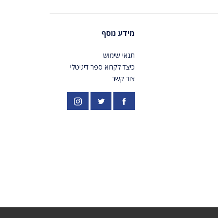
מידע נוסף
תנאי שימוש
כיצד לקרוא ספר דיגיטלי
צור קשר
פייסבוק
אינסטגרם
//twitter.com/PardesPublish