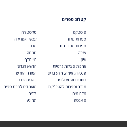
קטלוג ספרים
פוסטקפ
טקסטורה
ספרות מקור
עכשיו אפריקה
ספרות מתורגמת
מכתוב
שירה
גומחה
עיון
חיי מדף
אמנות ונובלות גרפיות
הדשא הגדול
פנטזיה, אימה, מדע בדיוני
המזרח החדש
רוחניות ופסיכולוגיה
בשביס זינגר
מגדר וספרות להטב"קית
מועמדים לפרס ספיר
מלח מים
ילדים
פואנטה
תמונע