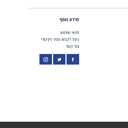
מידע נוסף
תנאי שימוש
כיצד לקרוא ספר דיגיטלי
צור קשר
פייסבוק
אינסטגרם
//twitter.com/PardesPublish