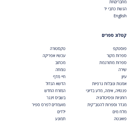
מחברים\ות
הגשת כתבי יד
English
קטלוג ספרים
פוסטקפ
טקסטורה
ספרות מקור
עכשיו אפריקה
ספרות מתורגמת
מכתוב
שירה
גומחה
עיון
חיי מדף
אמנות ונובלות גרפיות
הדשא הגדול
פנטזיה, אימה, מדע בדיוני
המזרח החדש
רוחניות ופסיכולוגיה
בשביס זינגר
מגדר וספרות להטב"קית
מועמדים לפרס ספיר
מלח מים
ילדים
פואנטה
תמונע