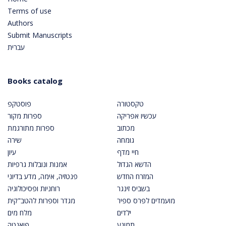
Terms of use
Authors
Submit Manuscripts
עברית
Books catalog
טקסטורה
פוסטקפ
עכשיו אפריקה
ספרות מקור
מכתוב
ספרות מתורגמת
גומחה
שירה
חיי מדף
עיון
הדשא הגדול
אמנות ונובלות גרפיות
המזרח החדש
פנטזיה, אימה, מדע בדיוני
בשביס זינגר
רוחניות ופסיכולוגיה
מועמדים לפרס ספיר
מגדר וספרות להטב"קית
ילדים
מלח מים
תמונע
פואנטה