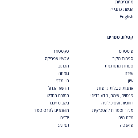
מחברים\ות
הגשת כתבי יד
English
קטלוג ספרים
פוסטקפ
טקסטורה
ספרות מקור
עכשיו אפריקה
ספרות מתורגמת
מכתוב
שירה
גומחה
עיון
חיי מדף
אמנות ונובלות גרפיות
הדשא הגדול
פנטזיה, אימה, מדע בדיוני
המזרח החדש
רוחניות ופסיכולוגיה
בשביס זינגר
מגדר וספרות להטב"קית
מועמדים לפרס ספיר
מלח מים
ילדים
פואנטה
תמונע