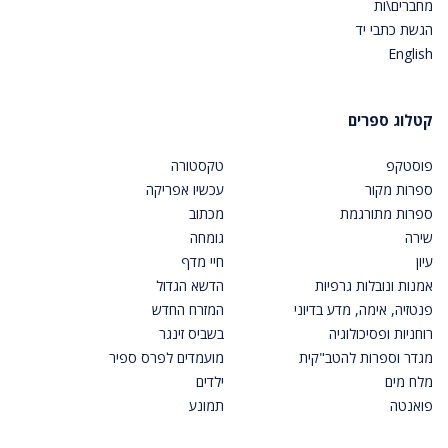
מחברים\ות
הגשת כתבי יד
English
קטלוג ספרים
פוסטקפ
טקסטורה
ספרות מקור
עכשיו אפריקה
ספרות מתורגמת
מכתוב
שירה
גומחה
עיון
חיי מדף
אמנות ונובלות גרפיות
הדשא הגדול
פנטזיה, אימה, מדע בדיוני
המזרח החדש
רוחניות ופסיכולוגיה
בשביס זינגר
מגדר וספרות להטב"קית
מועמדים לפרס ספיר
מלח מים
ילדים
פואנטה
תמונע