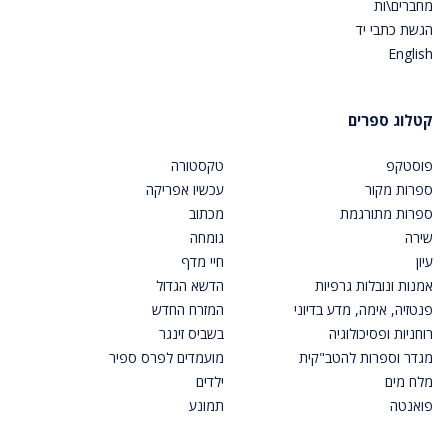
מחברים\ות
הגשת כתבי יד
English
קטלוג ספרים
פוסטקפ
טקסטורה
ספרות מקור
עכשיו אפריקה
ספרות מתורגמת
מכתוב
שירה
גומחה
עיון
חיי מדף
אמנות ונובלות גרפיות
הדשא הגדול
פנטזיה, אימה, מדע בדיוני
המזרח החדש
רוחניות ופסיכולוגיה
בשביס זינגר
מגדר וספרות להטב"קית
מועמדים לפרס ספיר
מלח מים
ילדים
פואנטה
תמונע