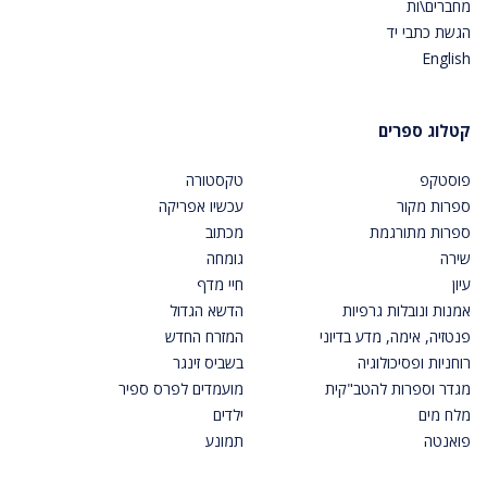
מחברים\ות
הגשת כתבי יד
English
קטלוג ספרים
פוסטקפ
טקסטורה
ספרות מקור
עכשיו אפריקה
ספרות מתורגמת
מכתוב
שירה
גומחה
עיון
חיי מדף
אמנות ונובלות גרפיות
הדשא הגדול
פנטזיה, אימה, מדע בדיוני
המזרח החדש
רוחניות ופסיכולוגיה
בשביס זינגר
מגדר וספרות להטב"קית
מועמדים לפרס ספיר
מלח מים
ילדים
פואנטה
תמונע