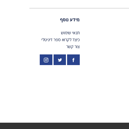
מידע נוסף
תנאי שימוש
כיצד לקרוא ספר דיגיטלי
צור קשר
פייסבוק
אינסטגרם
//twitter.com/PardesPublish