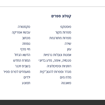
קטלוג ספרים
פוסטקפ
טקסטורה
ספרות מקור
עכשיו אפריקה
ספרות מתורגמת
מכתוב
שירה
גומחה
עיון
חיי מדף
אמנות ונובלות גרפיות
הדשא הגדול
פנטזיה, אימה, מדע בדיוני
המזרח החדש
רוחניות ופסיכולוגיה
בשביס זינגר
מגדר וספרות להטב"קית
מועמדים לפרס ספיר
מלח מים
ילדים
פואנטה
תמונע