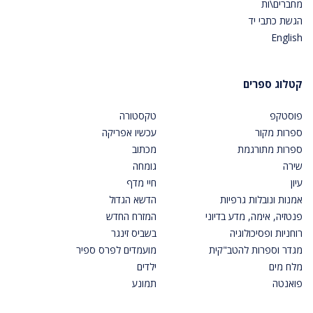
מחברים\ות
הגשת כתבי יד
English
קטלוג ספרים
פוסטקפ
טקסטורה
ספרות מקור
עכשיו אפריקה
ספרות מתורגמת
מכתוב
שירה
גומחה
עיון
חיי מדף
אמנות ונובלות גרפיות
הדשא הגדול
פנטזיה, אימה, מדע בדיוני
המזרח החדש
רוחניות ופסיכולוגיה
בשביס זינגר
מגדר וספרות להטב"קית
מועמדים לפרס ספיר
מלח מים
ילדים
פואנטה
תמונע