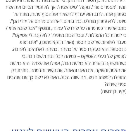
תמיד 'מספר סיפור', מקפל 'סיטואציה', אך לא תמיד מסיים את השיר
בפתרון אחד. לרוב הוא יעדיף להשאיר את הסוף פתוח, מתוח על
מיתר, ללא פתרון מוחלט. כמו בחיים. "אלוהים מרחם על ילדי הגן",
כותב אלפרד כפרפרזה על שירו של עמיחי, ומוסיף "אבל שונא אותי /
כי למרות כל התפילות / ובכל הכוח מתפלל / לא קנה לי אסיקס".
מעבר לפּוֹפּיוּת של שם הספר (ואולי דווקא מתוכו), "אינדיפופ
נונסטופ" הוא בעיקרו ספר על כמיהה. כמיהה לאלוהים, לאהבה,
לפופיק של נעלי האסיקס – כמיהה לכל דבר ולשם דבר. כי
כשהתשוקה בוערת היא בולעת הכול, אפילו את עצמה. היא בולעת
את האמת והשקר, את האני והאחר, את השיר והדממה. נותרת רק
התפילה למשהו חדש, וזה שווה הכול. האם לא לשם כך אנו אוהבים
ספרי שירה?
(יקיר בן־משה)