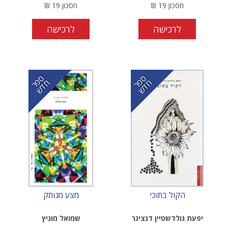
חסכון
19
₪
חסכון
19
₪
לרכישה
לרכישה
ס
ר
ד
ס
ר
ד
פ
ח
ש
פ
ח
ש
הקול בתוכי
מצע מנותק
יפעת גולדשטיין דנציגר
שמואל מוניץ