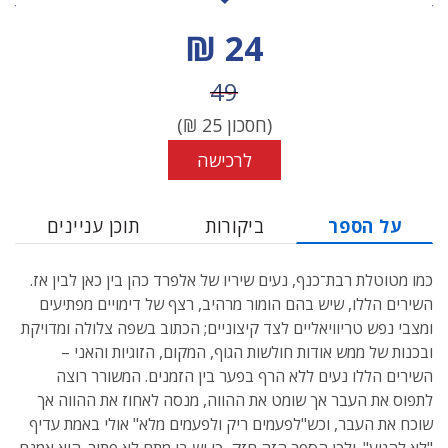
מחיר הנחה
24 ₪
מחיר לפני הנחה
49
(חסכון
25
₪)
לרכישה
על הספר
ביקורות
תוכן עניינים
כמו מטוטלת רבת־כנף, נעים שיריו של אלפרד כהן בין כאן לבין אז.
השירים הללו, שיש בהם הומור מרהיב, רצף של דימויים מפתיעים
ומצבי נפש טריוויאליים לצד קיצוניים; הכתוב בשפה צלולה ומדויקת
ובכנות של ממש אודות חולשות הגוף, המקום, הזוגיות והאני –
השירים הללו נעים ללא הרף בפער בין הזמנים. המשורר רוצה
לתפוס את העבר אך שומט את ההווה, מנסה לאחוז את ההווה אך
שוכח את העבר, וכש"לפעמים ריק ולפעמים מלא" אולי באמת עדיף
"לא להגיע". ולכן הספר הזה חזק, כי יש בו מתח לא פתור. הוא אמנם