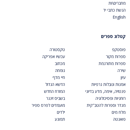
מחברים\ות
הגשת כתבי יד
English
קטלוג ספרים
פוסטקפ
טקסטורה
ספרות מקור
עכשיו אפריקה
ספרות מתורגמת
מכתוב
שירה
גומחה
עיון
חיי מדף
אמנות ונובלות גרפיות
הדשא הגדול
פנטזיה, אימה, מדע בדיוני
המזרח החדש
רוחניות ופסיכולוגיה
בשביס זינגר
מגדר וספרות להטב"קית
מועמדים לפרס ספיר
מלח מים
ילדים
פואנטה
תמונע