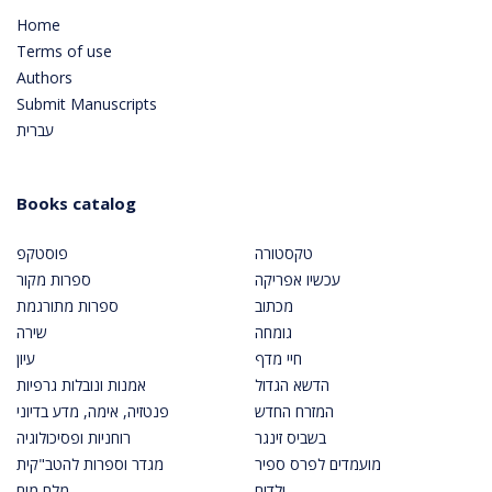
Home
Terms of use
Authors
Submit Manuscripts
עברית
Books catalog
טקסטורה
פוסטקפ
עכשיו אפריקה
ספרות מקור
מכתוב
ספרות מתורגמת
גומחה
שירה
חיי מדף
עיון
הדשא הגדול
אמנות ונובלות גרפיות
המזרח החדש
פנטזיה, אימה, מדע בדיוני
בשביס זינגר
רוחניות ופסיכולוגיה
מועמדים לפרס ספיר
מגדר וספרות להטב"קית
ילדים
מלח מים