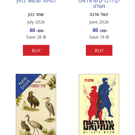
יקרו דברים שלא ראינו
הסיפור שנשאר בחוץ
מעולם
יגאל סרנה
שחר כהן
July-2026
June-2026
Sale price
Sale price
60
80
Price
Price
88
98
Save
28
₪
Save
18
₪
BUY
BUY
N
w
b
o
o
e
k