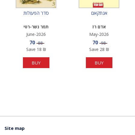
אנתקאם
סדר הפעולות
אדם רז
תמר נשר-רטי
June-2026
May-2026
Sale price
Sale price
70
70
Price
Price
88
98
Save
18
₪
Save
28
₪
BUY
BUY
Site map