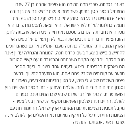
באוזני נכדתה. ספרי תמה תמימה הוא סיפור אהבה בן 77 שנה
המתחיל בכפר קטן בתימן. כשחממה פוגשת לראשונה את בן דודה
היא לא מדמיינת לרגע מה טומן עתידם המשותף. חסן מדביק את
חממה בחלומו לעלות לארץ ישראל, והיא יוצאת למסע מרתק בו היא
מכירה את חברתה הטובה, מסכנת את חייה ומגלה את אהבתה לחסן.
הזוג הצעיר וחבריהם גונבים את הגבול לעדן ועולים על ספינה אל
הארץ המובטחת, המתגלה כמחנה מעבר עתלית. אך גם כשהם זוכים
להתיישב ביישוב צעיר בשם פרדס חנה, המנוחה והנחלה עדיין אינה
מנת חלקם. יחד עם הקמת משפחתם והתמודדות עם קשיי ההורות
הם נאבקים בבריטים, בצנע ולעתים אחד בשנייה. בעוד הספר
מתאר את קורותיה של משפחה אחת, הוא מתעתד לחשוף ולתאר
פיסה מעולמם של עולי תימן, על מגוון הריחות והצבעים, האמונות
וסגנון החיים היחודיים להם. עולמם העתיק ‐ בתי הכפר העשויים בוץ
וצואת פרות, הבאר של רבי שלום שבזי שבו המים אינם נגמרים
לעולם, החיים תחת שלטון האימאם וטקסי הנישואין בגיל צעיר ‐
מקבל תפנית משמעותית עם הגעתם לארץ ישראל. ההתמודדות עם
הציונות החילונית על כל חלקיה מאתגרת את העולים אך לעולם אינה
שוברת את נאמנותם התמימה.