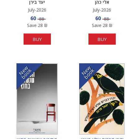
אלי כהן
יעד בירן
July-2026
July-2026
Sale price
Sale price
60
60
Price
Price
88
88
Save
28
₪
Save
28
₪
BUY
BUY
N
w
b
o
o
N
w
b
o
o
e
k
e
k