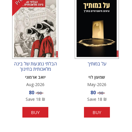
על במותיך
הבלתי נמנעות של בינה
מלאכותית בחינוך
שמעון לוי
יואב ארמוני
Aug-2026
May-2026
Sale price
Sale price
80
80
Price
Price
98
98
Save
18
₪
Save
18
₪
BUY
BUY