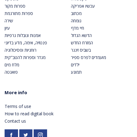
עכשיו אפריקה
ספרות מקור
מכתוב
ספרות מתורגמת
גומחה
שירה
חיי מדף
עיון
הדשא הגדול
אמנות ונובלות גרפיות
המזרח החדש
פנטזיה, אימה, מדע בדיוני
בשביס זינגר
רוחניות ופסיכולוגיה
מועמדים לפרס ספיר
מגדר וספרות להטב"קית
ילדים
מלח מים
תמונע
פואנטה
More info
Terms of use
How to read digital book
Contact us
Facebook
https://twitter.com/PardesPublish
Instagram