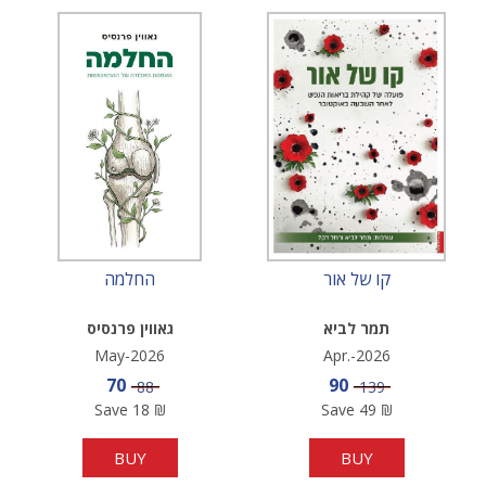
קו של אור
החלמה
תמר לביא
גאווין פרנסיס
May-2026
Apr.-2026
Sale price
Sale price
70
90
Price
Price
88
139
Save
18
₪
Save
49
₪
BUY
BUY