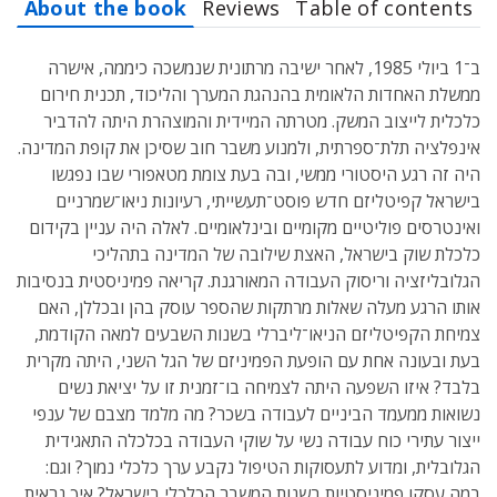
About the book
Reviews
Table of contents
ב־1 ביולי 1985, לאחר ישיבה מרתונית שנמשכה כיממה, אישרה
ממשלת האחדות הלאומית בהנהגת המערך והליכוד, תכנית חירום
כלכלית לייצוב המשק. מטרתה המיידית והמוצהרת היתה להדביר
אינפלציה תלת־ספרתית, ולמנוע משבר חוב שסיכן את קופת המדינה.
היה זה רגע היסטורי ממשי, ובה בעת צומת מטאפורי שבו נפגשו
בישראל קפיטליזם חדש פוסט־תעשייתי, רעיונות ניאו־שמרניים
ואינטרסים פוליטיים מקומיים ובינלאומיים. לאלה היה עניין בקידום
כלכלת שוק בישראל, האצת שילובה של המדינה בתהליכי
הגלובליזציה וריסוק העבודה המאורגנת. קריאה פמיניסטית בנסיבות
אותו הרגע מעלה שאלות מרתקות שהספר עוסק בהן ובכללן, האם
צמיחת הקפיטליזם הניאו־ליברלי בשנות השבעים למאה הקודמת,
בעת ובעונה אחת עם הופעת הפמיניזם של הגל השני, היתה מקרית
בלבד? איזו השפעה היתה לצמיחה בו־זמנית זו על יציאת נשים
נשואות ממעמד הביניים לעבודה בשכר? מה מלמד מצבם של ענפי
ייצור עתירי כוח עבודה נשי על שוקי העבודה בכלכלה התאגידית
הגלובלית, ומדוע לתעסוקות הטיפול נקבע ערך כלכלי נמוך? וגם:
במה עסקו פמיניסטיות בשנות המשבר הכלכלי בישראל? איך נראית