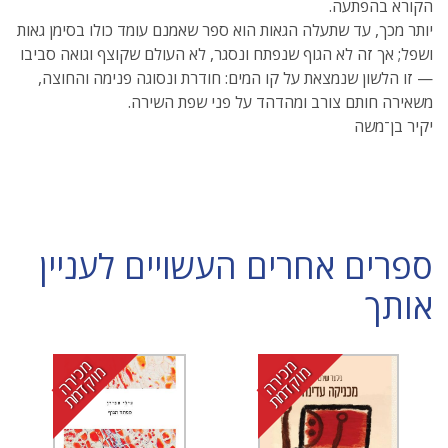
הקורא בהפתעה.
יותר מכך, עד שתעלה הגאות הוא ספר שאמנם עומד כולו בסימן גאות
ושפל; אך זה לא הגוף שנפתח ונסגר, לא העולם שקוצף וגואה סביבו
— זו הלשון שנמצאת על קו המים: חודרת ונסוגה פנימה והחוצה,
משאירה חותם צורב ומהדהד על פני שפת השירה.
יקיר בן־משה
ספרים אחרים העשויים לעניין
אותך
מ
י
ר
ה
ו
ק
ד
מ
מ
י
ר
ה
ו
ק
ד
מ
כ
מ
ת
כ
מ
ת