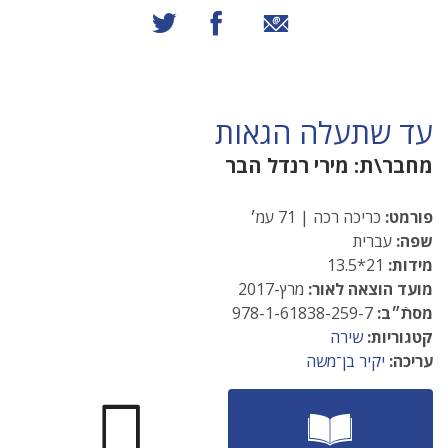
שיתוף באמצעות אימייל
שיתוף בפייסבוק
שיתוף בטוויטר
עד שתעלה הגאות
מחבר\ת:
מירי רנדל הבר
פורמט:
כריכה רכה | 71 עמ׳
שפה:
עברית
מידות:
21*13.5
מועד הוצאה לאור:
מרץ-2017
מסתֿ״ב:
978-1-61838-259-7
קטגוריות:
שירה
עריכה:
יקיר בן־משה