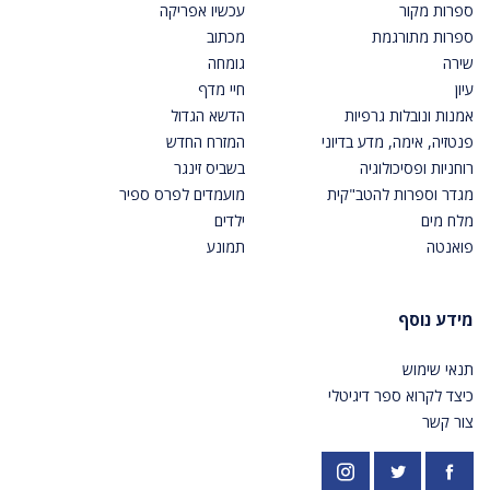
ספרות מקור
עכשיו אפריקה
ספרות מתורגמת
מכתוב
שירה
גומחה
עיון
חיי מדף
אמנות ונובלות גרפיות
הדשא הגדול
פנטזיה, אימה, מדע בדיוני
המזרח החדש
רוחניות ופסיכולוגיה
בשביס זינגר
מגדר וספרות להטב"קית
מועמדים לפרס ספיר
מלח מים
ילדים
פואנטה
תמונע
מידע נוסף
תנאי שימוש
כיצד לקרוא ספר דיגיטלי
צור קשר
פייסבוק
אינסטגרם
https://twitter.com/PardesPublish