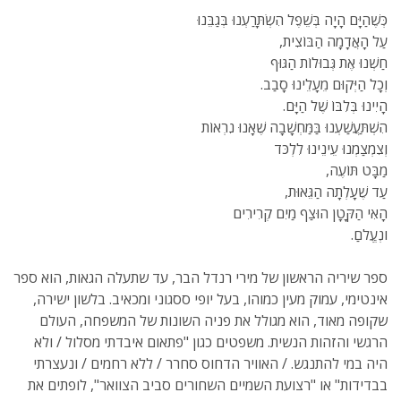
כְּשֶׁהַיָּם הָיָה בְּשֵׁפֶל הִשְׂתָּרַעְנוּ בְּגַבֵּנוּ
עַל הָאֲדָמָה הַבּוֹצִית,
חַשְׁנוּ אֶת גְּבוּלוֹת הַגּוּף
וְכָל הַיְּקוּם מֵעָלֵינוּ סָבַב.
הָיִינוּ בְּלִבּוֹ שֶׁל הַיָּם.
הִשְׁתַּעֲשַׁעְנוּ בַּמַּחְשָׁבָה שֶׁאָנוּ נִרְאוֹת
וְצִמְצַמְנוּ עֵינֵינוּ לִלְכֹּד
מַבָּט תּוֹעֶה,
עַד שֶׁעָלְתָה הַגֵּאוּת,
הָאִי הַקָּטָן הוּצַף מַיִם קְרִירִים
ונְעֱֶלםַ.
ספר שיריה הראשון של מירי רנדל הבר, עד שתעלה הגאות, הוא ספר
אינטימי, עמוק מעין כמוהו, בעל יופי ססגוני ומכאיב. בלשון ישירה,
שקופה מאוד, הוא מגולל את פניה השונות של המשפחה, העולם
הרגשי והזהות הנשית. משפטים כגון "פתאום איבדתי מסלול / ולא
היה במי להתנגש. / האוויר הדחוס סחרר / ללא רחמים / ונעצרתי
בבדידות" או "רצועת השמיים השחורים סביב הצוואר", לופתים את