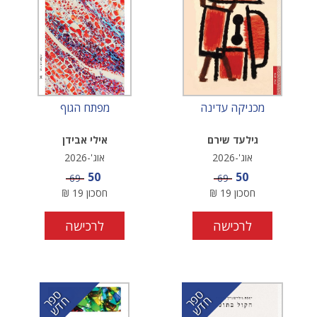
מכניקה עדינה
מפתח הגוף
גילעד שירם
אילי אבידן
אוג'-2026
אוג'-2026
מחיר מבצע
מחיר מבצע
50
50
מחיר
מחיר
69
69
חסכון
19
₪
חסכון
19
₪
לרכישה
לרכישה
ס
ר
ד
ס
ר
ד
פ
ח
ש
פ
ח
ש