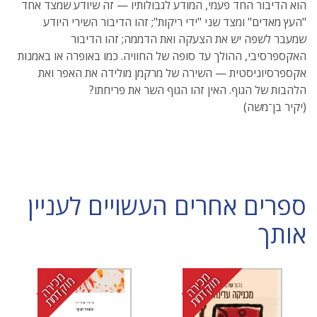
הוא הדיבור החד פעמי, המודע לגבולותיו — זה שיודע שמצד אחד
"העץ מאדים" ומצד שני "ידי ריקות"; זהו הדיבור השירי היודע
שמעבר לשפה יש את הצעקה ואת הדממה; זהו הדיבור
האקספרסיבי, ההולך עד סופה של החוויה. כמו באופרה או באמנות
אקספרסיוניסטית — השירה של מרקמן מולידה את האפר ואת
הלהבות של הגוף. האין זהו הגוף השר את פריחתו?
(יקיר בן־משה)
ספרים אחרים העשויים לעניין
אותך
מ
י
ר
ה
ו
ק
ד
מ
מ
י
ר
ה
ו
ק
ד
מ
כ
מ
ת
כ
מ
ת