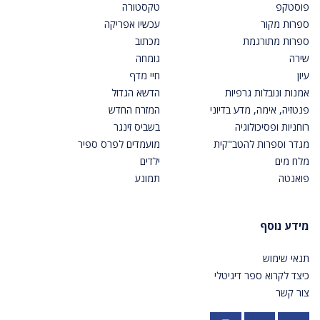
פוסטקפ
טקסטורה
ספרות מקור
עכשיו אפריקה
ספרות מתורגמת
מכתוב
שירה
גומחה
עיון
חיי מדף
אמנות ונובלות גרפיות
הדשא הגדול
פנטזיה, אימה, מדע בדיוני
המזרח החדש
רוחניות ופסיכולוגיה
בשביס זינגר
מגדר וספרות להטב"קית
מועמדים לפרס ספיר
מלח מים
ילדים
פואנטה
תמונע
מידע נוסף
תנאי שימוש
כיצד לקרוא ספר דיגיטלי
צור קשר