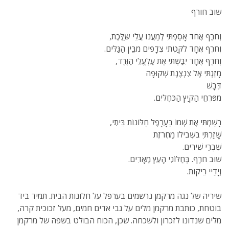
שוב חורף
וְחֹרֶף אֶחד אָסַפְתִּי לְמַעֲנוֹ עֲלֵי שַּלֶּכֶת,
וְחּרֶף אֶחָד לִקַּטְתִי צְדָפִים מִבֵּין הַגַּלִּים.
וְחּרֶף אֶחָד יִבַּשְׁתִּי אֶת עַלְעֱלֵי הַוֶּרֶד,
מָזַגְתִּי אֶל צִנְצֶנֶת שְׁקוּפָה
דְּבָשׁ
מִפּרְִחֵי הַקַּיץִ הַכּחְֻלּיִם.
רָשַׁמְתִּי אֶת שְׁמוֹ בַּעָרָפֶל חַלּוֹנוֹת בֵּיתִי,
שָׁזַרְתִּי בִּשְׁבִילוֹ מַחְרֹזֶת
שִּׁבְרֵי שִׁירִים.
שׁוּב חֹרֶף. בְּחַלּוֹנִי הָעֵץ מַאָדִים.
וְיָדַיי רֵיקוֹת.
שיריה של נגה מרקמן נרשמים בערפל על חלונות הבית. תמיד ביד
בוטחת, כותבת מרקמן מלים על גבי אדים חמים, מעל זכוכית קרה,
מלים שנדונו לזכרון ולשכחה. שכן, הכוח הבולט בשפה של מרקמן