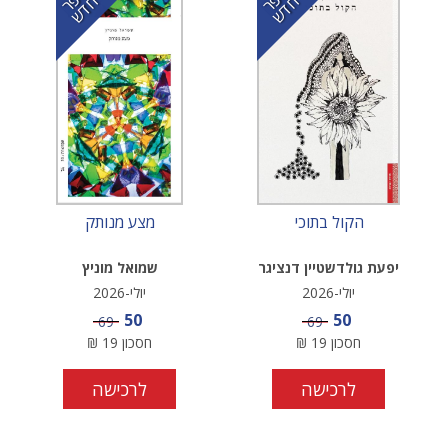
פ
ח
ש
פ
ח
ש
הקול בתוכי
מצע מנותק
יפעת גולדשטיין דנציגר
שמואל מוניץ
יולי-2026
יולי-2026
מחיר מבצע
מחיר מבצע
50
50
מחיר
מחיר
69
69
חסכון
19
₪
חסכון
19
₪
לרכישה
לרכישה