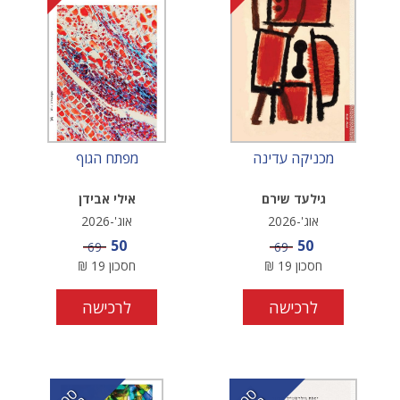
מכניקה עדינה
מפתח הגוף
גילעד שירם
אילי אבידן
אוג'-2026
אוג'-2026
מחיר מבצע
מחיר מבצע
50
50
מחיר
מחיר
69
69
חסכון
19
₪
חסכון
19
₪
לרכישה
לרכישה
ס
ר
ד
ס
ר
ד