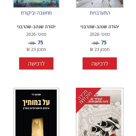
התערבויות
מחשבה וביקורת
יהודה שנהב-שהרבני
יהודה שנהב-שהרבני
ספט'-2026
ספט'-2026
מחיר מבצע
מחיר מבצע
75
75
מחיר
מחיר
98
98
חסכון
23
₪
חסכון
23
₪
לרכישה
לרכישה
מ
י
ר
ה
ו
ק
ד
מ
כ
מ
ת