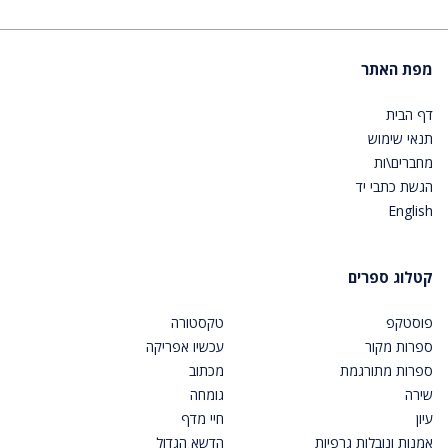
מפת האתר
דף הבית
תנאי שימוש
מחברים\ות
הגשת כתבי יד
English
קטלוג ספרים
פוסטקפ
טקסטורה
ספרות מקור
עכשיו אפריקה
ספרות מתורגמת
מכתוב
שירה
גומחה
עיון
חיי מדף
אמנות ונובלות גרפיות
הדשא הגדול