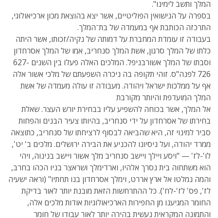
המלך ותשב לימינו".
בספרה על הנישואין הפוליטיים, אשר יצא בהוצאת מכון ארכיאולוגי,
התרכזה הכותבת אף במעמדה של בת־המלך.
בעבודה זו עומדת המחברת על דמותה של נקיה/זכותו, אשר היתה
כלתו של המלך סרגון, אשת המלך סנחריב, אמו של המלך אסרחדון
וסבתו של המלך אשורבניפל. המלכים האלה פעלו בין השנים 627-
726 לפנה"ס. זוהי תקופה בה ניכרה השפעתם של מלכי אשור אלה
אף על ממלכות ישראל ויהודה. מעבודה זו עולה מעמדה של אשת
המלך המועדפת והיותר מקורבת
אל המלך, אשר בכוחה להשפיע עליו בבחירת יורש העצר. שאלת
בחירתו של אסרחדון על ידי סנחריב, בהיותו צעיר הבנים והפחות
סביר למינוי זה, היא שהביאה לבסוף לרציחתו של סנחריב, כתוצאה
ממרד יהודה, ועל ניסיונו להכניע את הבירה ירושלים. מלכים ב' יט',
לו'-לז' — "ויסע ויילך ויישב סנחריב מלך אשור ויישב בנינוה, ויהי
הוא משתחוה בית נסרך אלהיו, וארדימלך ושראצר בניו הכהו בחרב,
והמה נמלטו אל ארץ אררט, וימלך אסרחדון בנו תחתיו" (וראה ישעיה
לז', פס' לז'-לח'). כל ההתרחשות הזאת מובנת יותר לאור בדיקת
החומר המגיענו מן החפירות הארכיאולוגיות אודות מלכים אלה,
והתמונה המקראית נעשית בהירה יותר לאור עבודו של חומר