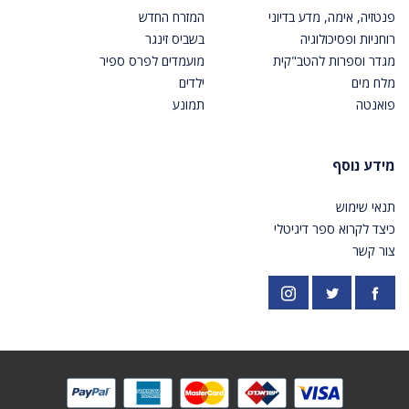
פנטזיה, אימה, מדע בדיוני
המזרח החדש
רוחניות ופסיכולוגיה
בשביס זינגר
מגדר וספרות להטב"קית
מועמדים לפרס ספיר
מלח מים
ילדים
פואנטה
תמונע
מידע נוסף
תנאי שימוש
כיצד לקרוא ספר דיגיטלי
צור קשר
פייסבוק
אינסטגרם
https://twitter.com/PardesPublish