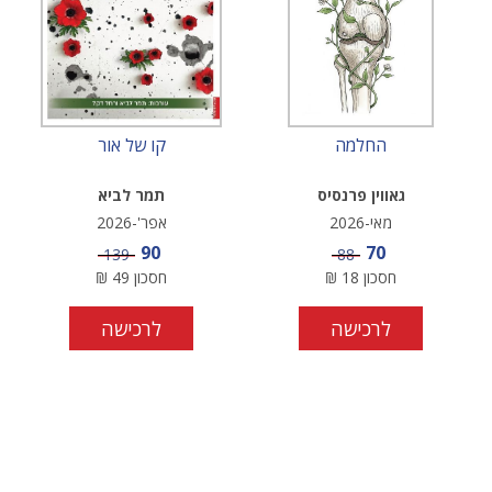
החלמה
קו של אור
גאווין פרנסיס
תמר לביא
מאי-2026
אפר'-2026
מחיר מבצע
מחיר מבצע
90
70
מחיר
מחיר
139
88
חסכון
18
₪
חסכון
49
₪
לרכישה
לרכישה