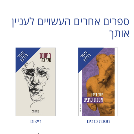
ספרים אחרים העשויים לעניין
אותך
ס
ר
ד
ס
ר
ד
פ
ח
ש
פ
ח
ש
מסכת כזבים
רישום