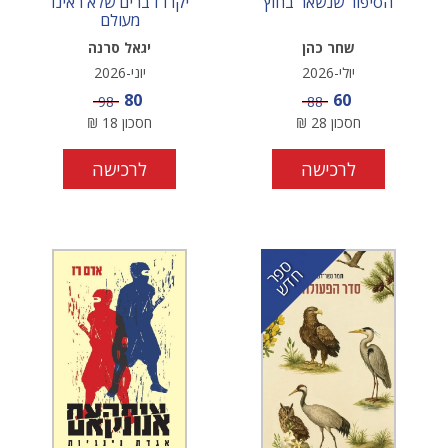
הסיפור שנשאר בחוץ
יקרו דברים שלא ראינו
מעולם
שחר כהן
יגאל סרנה
יולי-2026
יוני-2026
מחיר מבצע
מחיר מבצע
80
60
מחיר
מחיר
98
88
חסכון
28
₪
חסכון
18
₪
לרכישה
לרכישה
ס
ר
ד
פ
ח
ש