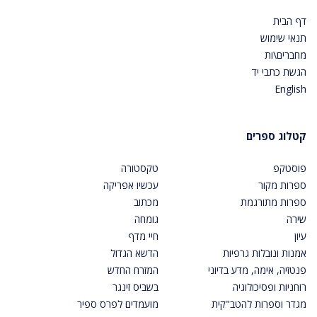
דף הבית
תנאי שימוש
מחברים\ות
הגשת כתבי יד
English
קטלוג ספרים
פוסטקפ
טקסטורה
ספרות מקור
עכשיו אפריקה
ספרות מתורגמת
מכתוב
שירה
גומחה
עיון
חיי מדף
אמנות ונובלות גרפיות
הדשא הגדול
פנטזיה, אימה, מדע בדיוני
המזרח החדש
רוחניות ופסיכולוגיה
בשביס זינגר
מגדר וספרות להטב"קית
מועמדים לפרס ספיר