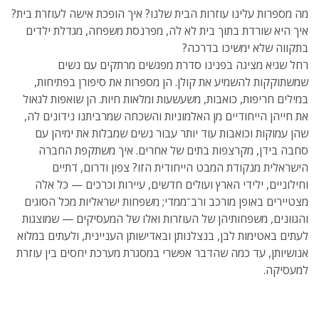
מה מספרות עלינו עוזרות הבית שלנו? איך הופכת אישה לעוזרת בית?
איך היא שורדת בתוך בית לא לה, מפרנסת משפחה, מגדלת ילדים
בתקווה שלא ימשיכו בדרכה?
רחל שגיא מציגה בפנינו סדרת מפגשים מרתקים עם נשים
שמשתוקקות להשמיע את קולן. הן מספרות את סיפורן בפתיחות,
במילים חריפות, כואבות, משעשעות ומלאות חיות. הן שואפות לגאול
את חייהן הייחודיים מן האלמוניות והשכחה שמרביתנו נידונים לה,
שהן עמוקות וכואבות עוד יותר עבור נשים שמבלות את ימיהן עם
סחבה בידן, מקרצפות בתים של אחרים. איך משתקפת החברה
הישראלית מנקודת המבט הייחודית הזו? צפון ודרום, דתיים
וחילוניים, ילידי הארץ ועולים חדשים, עיירות וכרכים — כל אלה
מצטיירים באופן מורכב ורב־ממדי; משפחות ישראליות מכל הסוגים
והגוונים, משפחותיהן של העוזרות ואלו של המעסיקים — שמוצגות
לעתים באטימות לבן, בנצלנותן ובאדישותן העניינית, ולעתים במלוא
אנושיותן, עד כמה שהדבר אפשרי במסגרת מערכת יחסים בין עוזרת
למעסיקה.