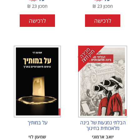
חסכון
23
₪
חסכון
23
₪
לרכישה
לרכישה
מ
י
ר
ה
ו
ק
ד
מ
כ
מ
ת
הבלתי נמנעות של בינה
על במותיך
מלאכותית בחינוך
יואב ארמוני
שמעון לוי