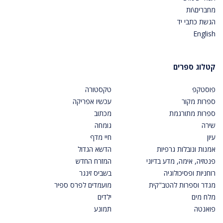
מחברים\ות
הגשת כתבי יד
English
קטלוג ספרים
פוסטקפ
טקסטורה
ספרות מקור
עכשיו אפריקה
ספרות מתורגמת
מכתוב
שירה
גומחה
עיון
חיי מדף
אמנות ונובלות גרפיות
הדשא הגדול
פנטזיה, אימה, מדע בדיוני
המזרח החדש
רוחניות ופסיכולוגיה
בשביס זינגר
מגדר וספרות להטב"קית
מועמדים לפרס ספיר
מלח מים
ילדים
פואנטה
תמונע