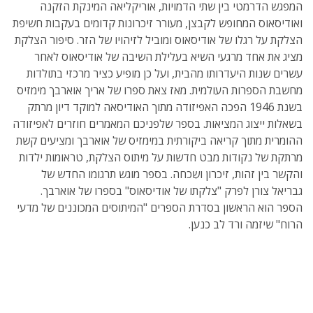
המפגש הדרמטי בין שתי הדמויות, אוריקליאה המינקת הזקנה
ואודיסאוס המחופש לקבצן, מעורר זיכרונות קדומים בעקבות חשיפת
הצלקת על רגלו של אודיסאוס ומוביל לזיהויו של הזר. סיפור הצלקת
מציג את אחד מרגעי השיא בעלילת השיבה של אודיסאוס לאחר
עשרים שנות היעדרותו מהבית, ועל כן מופיע כציר מרכזי בתולדות
מחשבת הספרות העולמית. מאז צאת ספרו של אריך אוארבך מימזיס
בשנת 1946 הפכה האפיזודה מתוך האודיסאה למוקד דיון מרתק
בשאלות ייצוג המציאות. בספר שלפניכם המאמרים חוזרים לאפיזודה
ההומרית מתוך קריאה ביקורתית במימזיס של אוארבך ומציעים קשת
מרתקת של נקודות מבט חדשות על מיתוס הצלקת, טראומות ילדות
והקשר בין זהות, זיכרון ושִכחה. בספר מוגש תרגומו החדש של
גבריאל צורן לפרק "צלקתו של אודיסאוס" בספרו של אוארבך.
הספר הוא הראשון בסדרת הספרים "המיתוסים המכוננים של מדעי
הרוח" שיזמה ורד לב כנען.