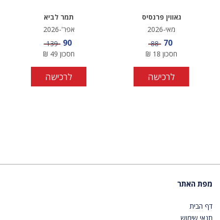
גאווין פרנסיס
תמר לביא
מאי-2026
אפר'-2026
מחיר מבצע
מחיר מבצע
90
70
מחיר
מחיר
139
88
חסכון
18
₪
חסכון
49
₪
לרכישה
לרכישה
מפת האתר
דף הבית
תנאי שימוש