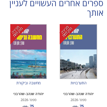
ספרים אחרים העשויים לעניין
אותך
מ
י
ר
ה
ו
ק
ד
מ
מ
י
ר
ה
ו
ק
ד
מ
כ
מ
ת
כ
מ
ת
התערבויות
מחשבה וביקורת
יהודה שנהב-שהרבני
יהודה שנהב-שהרבני
ספט'-2026
ספט'-2026
מחיר מבצע
מחיר מבצע
75
75
מחיר
מחיר
98
98