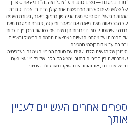
"מוזה במטבח — נשים כותבות על אוכל ואהבה" מביא את סיפורן
של שלוש נשים צעירות המחפשות אחר קולן הייחודי: אניה, גיבורת
אמנות הבישול הסובייטי מאת אניה פון ברמזן; דיאנה, גיבורת השפה
של הבקלאווה מאת דיאנה אבו־ג‘אבר; ומיקגה, גיבורת המטבח מאת
בננה יושימוטו. שלוש הגיבורות הן נשים שפילסו את דרכן מן הילדוּת
אל הבגרות ואל מסתרי הנשיות באמצעות התמחות בבישול ובאפייה
וכתיבה על אודות קסמי המטבח.
סיפורן של הנשים הללו, שגילו את סגולת הריפוי הטמונה באלכימיה
שמתרחשת בין הכיריים לתנור, ימצא הד בלבו של כל מי שאי פעם
חיפש את דרכו, את זהותו, את תשוקתו ואת קולו האמיתי.
ספרים אחרים העשויים לעניין
אותך