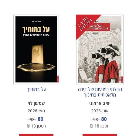
מ
י
ר
ה
ו
ק
ד
מ
כ
מ
ת
הבלתי נמנעות של בינה
על במותיך
מלאכותית בחינוך
יואב ארמוני
שמעון לוי
אוג'-2026
מאי-2026
מחיר מבצע
מחיר מבצע
80
80
מחיר
מחיר
98
98
חסכון
18
₪
חסכון
18
₪