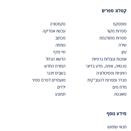
קטלוג ספרים
פוסטקפ
טקסטורה
ספרות מקור
עכשיו אפריקה
ספרות מתורגמת
מכתוב
שירה
גומחה
עיון
חיי מדף
אמנות ונובלות גרפיות
הדשא הגדול
פנטזיה, אימה, מדע בדיוני
המזרח החדש
רוחניות ופסיכולוגיה
בשביס זינגר
מגדר וספרות להטב"קית
מועמדים לפרס ספיר
מלח מים
ילדים
פואנטה
תמונע
מידע נוסף
תנאי שימוש