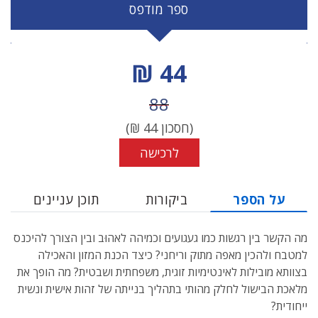
ספר מודפס
מחיר הנחה
44 ₪
מחיר לפני הנחה
88
(חסכון
44
₪)
לרכישה
על הספר
ביקורות
תוכן עניינים
מה הקשר בין רגשות כמו געגועים וכמיהה לאהוּב ובין הצורך להיכנס
למטבח ולהכין מאפה מתוק וריחני? כיצד הכנת המזון והאכילה
בצוותא מובילות לאינטימיות זוגית, משפחתית ושבטית? מה הופך את
מלאכת הבישול לחלק מהותי בתהליך בנייתה של זהות אישית ונשית
ייחודית?