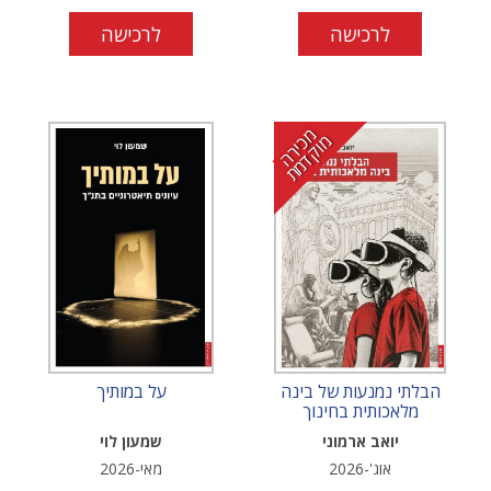
לרכישה
לרכישה
מ
י
ר
ה
ו
ק
ד
מ
כ
מ
ת
הבלתי נמנעות של בינה
על במותיך
מלאכותית בחינוך
יואב ארמוני
שמעון לוי
אוג'-2026
מאי-2026