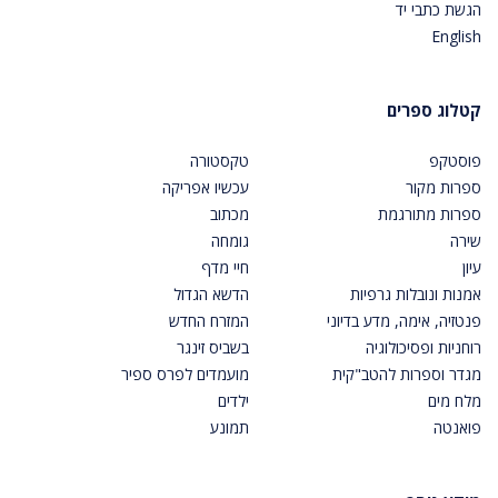
הגשת כתבי יד
English
קטלוג ספרים
פוסטקפ
טקסטורה
ספרות מקור
עכשיו אפריקה
ספרות מתורגמת
מכתוב
שירה
גומחה
עיון
חיי מדף
אמנות ונובלות גרפיות
הדשא הגדול
פנטזיה, אימה, מדע בדיוני
המזרח החדש
רוחניות ופסיכולוגיה
בשביס זינגר
מגדר וספרות להטב"קית
מועמדים לפרס ספיר
מלח מים
ילדים
פואנטה
תמונע