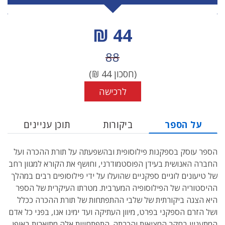
מחיר הנחה
44 ₪
מחיר לפני הנחה
88
(חסכון
44
₪)
לרכישה
על הספר
ביקורות
תוכן עניינים
הספר עוסק בספקנות פילוסופית ובהשפעתה על תורת ההכרה ועל
החברה האנושית בעידן הפוסטמודרני, וחושף את הקורא למגוון רחב
של טיעונים לוגיים ספקניים שהועלו על ידי פילוסופים רבים במהלך
ההיסטוריה של הפילוסופיה המערבית. מטרתו העיקרית של הספר
היא הצגה ביקורתית של שלבי ההתפתחות של תורת ההכרה ככלל
ושל הזרם הספקני בפרט, מיוון העתיקה ועד ימינו אנו, בפני כל אדם
המתעניין בחקר המציאות והכרתה. התפתחויות אלה מתוארות באופן