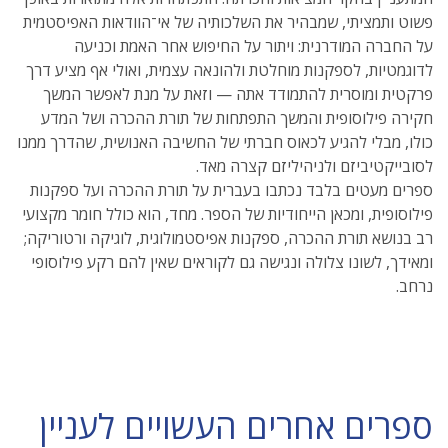
פשוט ותמציתי, שמבהיר את השלכותיה של אי־הוודאות האפיסטמית
על החברה המודרנית: ויתור על החיפוש אחר האמת וכניעה
לדוגמטיות, לספקנות מוחלטת ולהונאה עצמית, ואולי אף מציע דרך
פרקטית ומוסרית להתמודד אתה — וזאת על מנת לאפשר המשך
חקירה פילוסופית והמשך התפתחות של תורת ההכרה ושל המדע
כולו, מבלי להגיע לכאוס חברתי של החשיבה האנושית, שהדרך ממנו
לסובייקטיביזם ולניהיליזם קצרה מאד.
ספרים מעטים בלבד נכתבו בעברית על תורת ההכרה ועל ספקנות
פילוסופית, ומכאן הייחודיות של הספר. מחד, הוא כולל חומר מקצועי
רב בנושא תורת ההכרה, ספקנות אפיסטמולוגית, לוגיקה ורטוריקה;
ומאידך, לשונו צלולה ונגישה גם לקוראים שאין להם רקע פילוסופי
נרחב.
ספרים אחרים העשויים לעניין