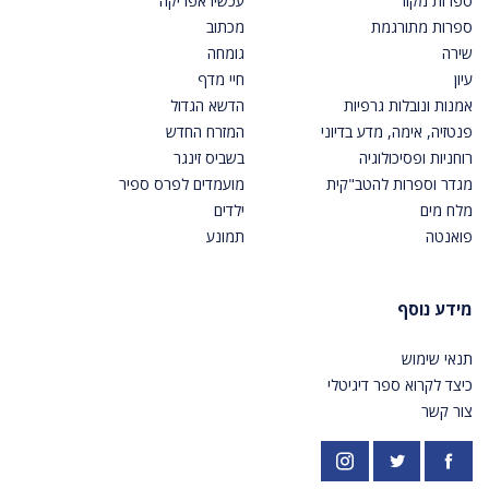
ספרות מקור
עכשיו אפריקה
ספרות מתורגמת
מכתוב
שירה
גומחה
עיון
חיי מדף
אמנות ונובלות גרפיות
הדשא הגדול
פנטזיה, אימה, מדע בדיוני
המזרח החדש
רוחניות ופסיכולוגיה
בשביס זינגר
מגדר וספרות להטב"קית
מועמדים לפרס ספיר
מלח מים
ילדים
פואנטה
תמונע
מידע נוסף
תנאי שימוש
כיצד לקרוא ספר דיגיטלי
צור קשר
פייסבוק
אינסטגרם
https://twitter.com/PardesPublish