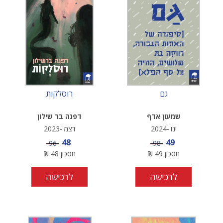
גם
רוסלקות
שמעון אדף
דפנה בר שילון
ינו'-2024
דצמ'-2023
מחיר מבצע
מחיר מבצע
48
49
מחיר
מחיר
96
98
חסכון
49
₪
חסכון
48
₪
לרכישה
לרכישה