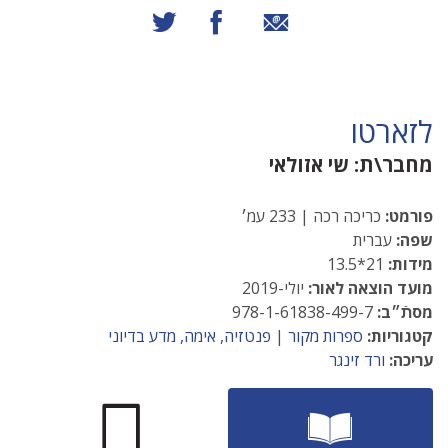
שיתוף באמצעות אימייל
שיתוף בפייסבוק
שיתוף בטוויטר
לזארטו
מחבר\ת:
שי אזולאי
פורמט:
כריכה רכה | 233 עמ׳
שפה:
עברית
מידות:
21*13.5
מועד הוצאה לאור:
יולי-2019
מסתֿ״ב:
978-1-61838-499-7
קטגוריות:
ספרות מקור
|
פנטזיה, אימה, מדע בדיוני
עריכה:
ורד זינגר