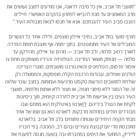
"תושבי תל אביב, אין כל סיבה לדאגה, אנו מודעים למצב ועושים את
מרב המאמצים על מנת להביאו לפתרון בהקדם האפשרי. חיילים
הוצבו סביב העיר להגנתכם. אנא אל תנסו לצאת מגבולות העיר."
חורף סוער בתל אביב, נתיבי איילון מוצפים, ולילה אחד כל הגשרים
המובילים אל העיר מתמוטטים. בתוך יממה אף מוצבת חומת הפרדה
לאורך רחוב סלמה, ולב תל אביב — מהים עד איילון, מהירקון עד
סלמה — מנותק משאר המדינה. הטלוויזיה והרדיו משותקים תחת צו
איסור פרסום, הטלפונים והאינטרנט מושבתים, מוצרי הצריכה
הולכים ואוזלים, עבודות הרכבת הקלה מופסקות, והממשלה רק
שולחת לתושבים הודעות טקסט מרגיעות ועמומות. במצב עוכר שלווה
זה של הסגר ללא סימני מגפה, או מצור ללא אותות מלחמה, תושבי
העיר נעים בין אדישות תל אביבית לחרדה קיומית, תוך ניסיונות
לקחת את הגורל בידיהם. לָזָארֶטוֹ באיטלקית הוא מתחם שבו
מבודדים חולים במחלות מדבקות. לזארטו הוא גם שמו של אחד
מבתי הקפה היחידים שנותרו פתוחים בלב תל אביב. בלזארטו
מתכנסת מדי יום קבוצת צעירים ובהם לב, המכונה בפי חבריו
ליידיק, המתעד את הימים במחברתו ובה בשעה מנסה לפענח את