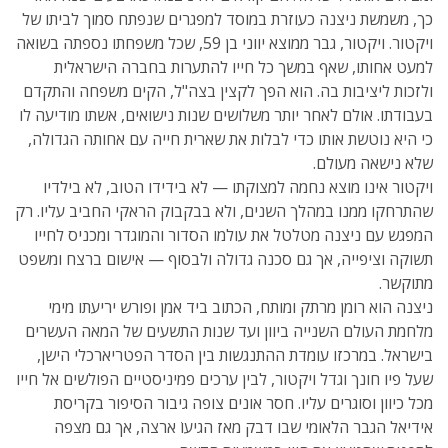
כך, משמשת ניצנה כעוזרת במוסד למפגרים שנפתח סמוך לביתו של
ויקטור. ויקטור, גבר ממוצא יווני בן 59, שכל משפחתו נספתה בשואה
למעט אחותו, שאף במשך כל חייו להתערות בחברה הישראלית
ולזכות ליציבות בה. הוא הפך לקצין בצה"ל, הקים משפחה והתקדם
בעבודתו. אולם לאחר יותר משלושים שנות נישואים, אשתו מודיעה לו
כי היא נוטשת אותו כדי לבלות את שארית חייה עם אחותה הגדולה,
שלא נישאה מעולם.
ויקטור אינו מוצא נחמה למצוקתו — לא בידידו הטוב, לא בילדיו
שהתרחקו ממנו במהלך השנים, ולא בבקבוק הראקי החביב עליו. רק
המפגש עם ניצנה מטלטל את עולמו הסדור והמוגדר ומכניס לחייו
תשוקה וציפייה, אך גם סכנה גדולה ולבסוף — אישום ברצח ומשפט
מתוקשר.
ניצנה הוא רומן מרתק ומותח, הכתוב ביד אמן ופורש יריעתו מימי
מלחמת העולם השנייה ביוון ועד שנות התשעים של המאה העשרים
בישראל. במרכזו עומדת ההתנגשות בין הסדר הפטריארכלי הישן,
שעל פיו חונך וגדל ויקטור, לבין ערכים פמיניסטיים הפולשים אל חייו
מכל כיוון וסוגרים עליו. חסר אונים צופה גיבור הסיפור בקריסת
אידיאל הגבר הלאומי שבו דבק מאז הגיעוֹ ארצה, אך גם מצפה