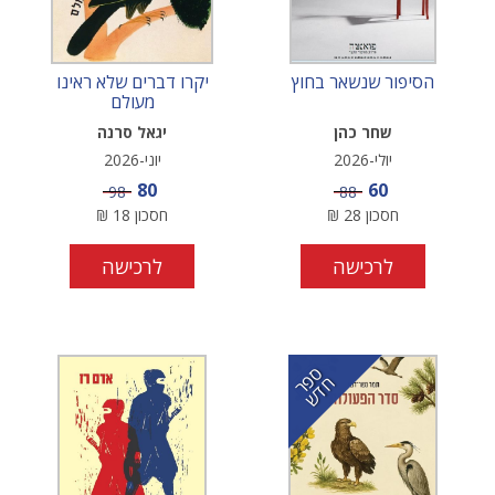
הסיפור שנשאר בחוץ
יקרו דברים שלא ראינו
מעולם
שחר כהן
יגאל סרנה
יולי-2026
יוני-2026
מחיר מבצע
מחיר מבצע
80
60
מחיר
מחיר
98
88
חסכון
28
₪
חסכון
18
₪
לרכישה
לרכישה
ס
ר
ד
פ
ח
ש