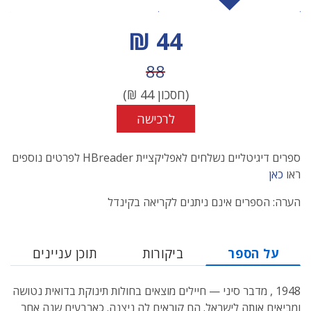
מחיר הנחה
44 ₪
מחיר לפני הנחה
88
(חסכון
44
₪)
לרכישה
ספרים דיגיטליים נשלחים לאפליקציית HBreader לפרטים נוספים
ראו
כאן
הערה: הספרים אינם ניתנים לקריאה בקינדל
על הספר
ביקורות
תוכן עניינים
1948 , מדבר סיני — חיילים מוצאים בחולות תינוקת בדואית נטושה
ומביאים אותה לישראל. הם קוראים לה ניצנה. כארבעים שנה אחר