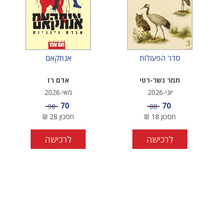
סדר הפעולות
אנתקאם
תמר נשר-רטי
אדם רז
יוני-2026
מאי-2026
מחיר מבצע
מחיר מבצע
70
70
מחיר
מחיר
98
88
חסכון
18
₪
חסכון
28
₪
לרכישה
לרכישה