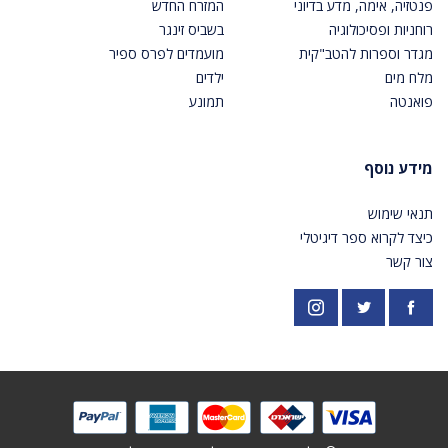
פנטזיה, אימה, מדע בדיוני
המזרח החדש
רוחניות ופסיכולוגיה
בשביס זינגר
מגדר וספרות להטב"קית
מועמדים לפרס ספיר
מלח מים
ילדים
פואנטה
תמונע
מידע נוסף
תנאי שימוש
כיצד לקרוא ספר דיגיטלי
צור קשר
פייסבוק
אינסטגרם
https://twitter.com/PardesPublish