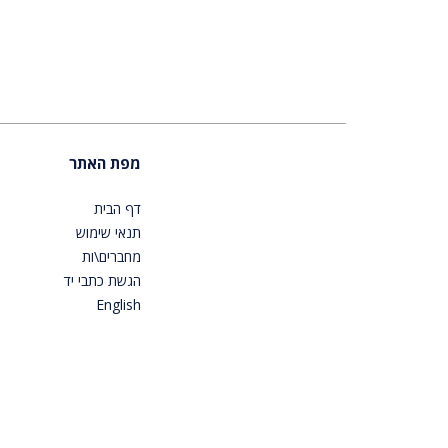
מפת האתר
דף הבית
תנאי שימוש
מחברים\ות
הגשת כתבי יד
English