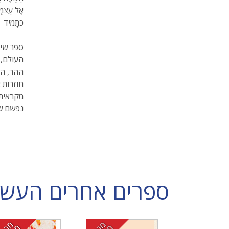
אֶל עַצמְָ
כּתְָמיִד
ספר שיר
העולם, 
ההר, הש
חוזרות 
מקראית 
נפשם של
ספרים אחרים העשויי