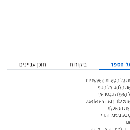
ל הספר
ביקורות
תוכן עניינים
ת כָּל הַטָּעֻיּוֹת הָאֶפְשָׁרִיּוֹת
אֶת הַלַּהַב אֶל הַגּוּף
ל הָאַיָּלָה נִבְּטוּ אֵלַי.
עְתִּי: עוֹד רֶגַע. הִיא אוֹ אֲנִי.
 אֶת המַַּאֲכלֶתֶ
ָבַע בְּעֵינַי, הַגּוּף
ֹׁם
ָּבַהּ לְיַעַר וְהִיא נִמְלְטָה