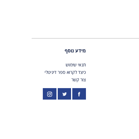
מידע נוסף
תנאי שימוש
כיצד לקרוא ספר דיגיטלי
צור קשר
פייסבוק
אינסטגרם
//twitter.com/PardesPublish