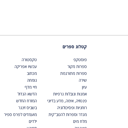
קטלוג ספרים
פוסטקפ
טקסטורה
ספרות מקור
עכשיו אפריקה
ספרות מתורגמת
מכתוב
שירה
גומחה
עיון
חיי מדף
אמנות ונובלות גרפיות
הדשא הגדול
פנטזיה, אימה, מדע בדיוני
המזרח החדש
רוחניות ופסיכולוגיה
בשביס זינגר
מגדר וספרות להטב"קית
מועמדים לפרס ספיר
מלח מים
ילדים