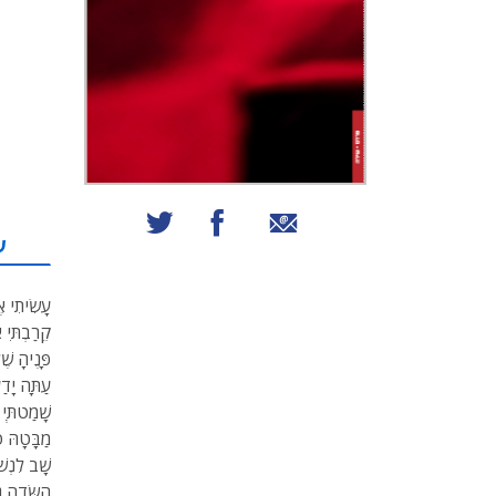
שיתוף באמצעות אימייל
שיתוף בפייסבוק
שיתוף בטוויטר
ע
עָשִׂיתִי אֶ
קֵרַבְתִּי 
פָּנֶיהָ שֶׁ
עַתָּה יָדַ
שָׁמַטתְִּי
מַבָּטָהּ ט
שָׁב לִנְש
הַשָּׂדֶה ג