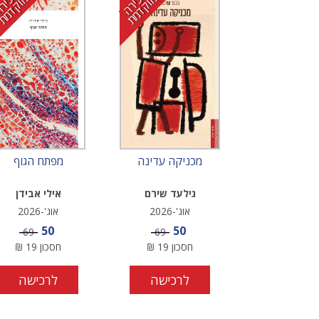
מ
י
ר
ה
ו
ק
ד
מ
מ
י
ר
ה
ו
ק
ד
מ
כ
מ
ת
כ
מ
ת
מכניקה עדינה
מפתח הגוף
גילעד שירם
אילי אבידן
אוג'-2026
אוג'-2026
מחיר מבצע
מחיר מבצע
50
50
מחיר
מחיר
69
69
חסכון
19
₪
חסכון
19
₪
לרכישה
לרכישה