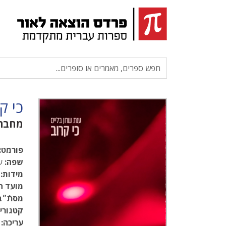
כי ק
מחבר
פורמט:
שפה:
עב
מידות:
.5
מועד ה
מסתֿ״ב
קטגוריו
עריכה: