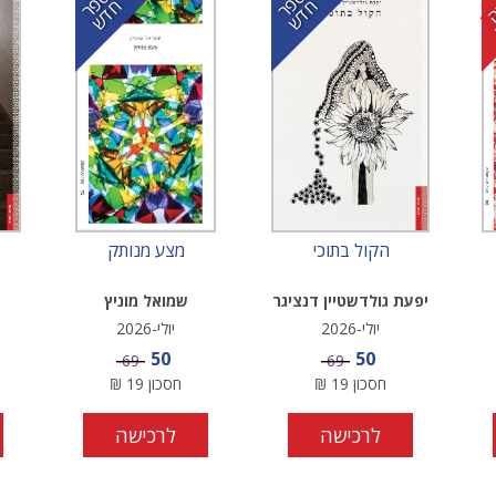
ס
ר
ד
ס
ר
ד
פ
ח
ש
פ
ח
ש
הקול בתוכי
מצע מנותק
יפעת גולדשטיין דנציגר
שמואל מוניץ
יולי-2026
יולי-2026
מחיר מבצע
מחיר מבצע
50
50
מחיר
מחיר
69
69
חסכון
19
₪
חסכון
19
₪
לרכישה
לרכישה