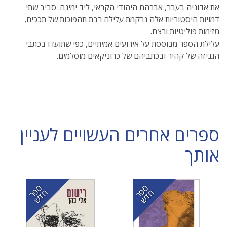
את אדוניה בעבר, אברהם היהודי הקראי, ליד ימינה. סביב שתי
דמויות היסטוריות אלה נרקמת עלילה רבת תהפוכות של תככים,
מזימות פוליטיות ורצח.
עלילת הספר מבוססת על אירועים אמיתיים, כפי שתועדו בכתבי
הגניזה של קהיר ובכתביהם של כרוניקאים מוסלמים.
ספרים אחרים העשויים לעניין
אותך
ס
ר
ד
ס
ר
ד
פ
ח
ש
פ
ח
ש