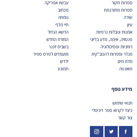
ספרות מקור
עכשיו אפריקה
ספרות מתורגמת
מכתוב
שירה
גומחה
עיון
חיי מדף
אמנות ונובלות גרפיות
הדשא הגדול
פנטזיה, אימה, מדע בדיוני
המזרח החדש
רוחניות ופסיכולוגיה
בשביס זינגר
מגדר וספרות להטב"קית
מועמדים לפרס ספיר
מלח מים
ילדים
פואנטה
תמונע
מידע נוסף
תנאי שימוש
כיצד לקרוא ספר דיגיטלי
צור קשר
פייסבוק
אינסטגרם
https://twitter.com/PardesPublish