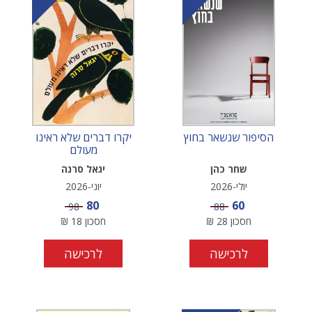
הסיפור שנשאר בחוץ
יקרו דברים שלא ראינו
מעולם
שחר כהן
יגאל סרנה
יולי-2026
יוני-2026
מחיר מבצע
מחיר מבצע
80
60
מחיר
מחיר
98
88
חסכון
28
₪
חסכון
18
₪
לרכישה
לרכישה