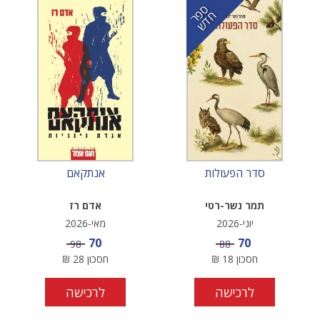
ס
ר
ד
פ
ח
ש
סדר הפעולות
אנתקאם
תמר נשר-רטי
אדם רז
יוני-2026
מאי-2026
מחיר מבצע
מחיר מבצע
70
70
מחיר
מחיר
98
88
חסכון
18
₪
חסכון
28
₪
לרכישה
לרכישה