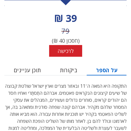
מחיר הנחה
39 ₪
מחיר לפני הנחה
79
(חסכון
40
₪)
לרכישה
על הספר
ביקורות
תוכן עניינים
התקופה היא המאה ה־11 ובאזור מצרים וארץ ישראל שולטת קבוצה
של שיעים קיצונים הנקראים פאטִמים. אברהם התֻסתַרי ואחיו חסד
הם יהודים קראים, סוחרים גדולים ועשירים, המנהלים את עסקי
המסחר שלהם מקהיר. אברהם קונה שפחה סודנית ומתאהב בה, אך
לשליט הפאטִמי בקהיר יש תוכניות אחרות עבורה. הוא מביא אותה
לארמונו ונולד להם בן. לאחר מותו של השליט הופכת השפחה
לשעבר לעוצרת ולשליטה הבלעדית של הממלכה, ומחליטה למנות