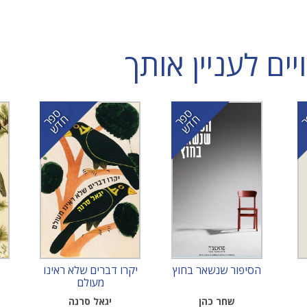
ם לעניין אותך
ס
ר
ד
ס
ר
ד
פ
ח
ש
פ
ח
ש
הסיפור שנשאר בחוץ
יקרו דברים שלא ראינו
מעולם
שחר כהן
יגאל סרנה