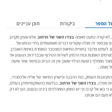
ל הספר
ביקורות
תוכן עניינים
 לא קורה כמעט מאומה
בצדו השני של הרחוב
. אלא שעיון מקרוב
ם שבספר זה מגלה שקורים דברים משמעותיים בחיי הנפש של
ם. לעתים מדובר בחוויית המיאוס המצטבר המומרת באימת האובדן;
גויסים האמנות וכוח הדמיון לשירות הטירוף שבבדידות; הגעגוע אל
וּכר מתחלף בזוועת הגילוי ששוב אין זה הבית; ובסיפור אחר אישה
 מותה...
תבוננות העומק, כוח ההבנה וכישרון התיאור של אליה אלכסנדר,
יות ספרה,
בצדו השני של הרחוב
, נבלעות כהשתקפויותיהן בעולם,
ע כי באו אל קרבו וכי יש כמותן המתהלכים בינינו ובעצם, הם לא רק
א פעם הם אנחנו.