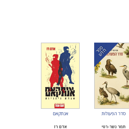
ס
ר
ד
פ
ח
ש
סדר הפעולות
אנתקאם
תמר נשר-רטי
אדם רז