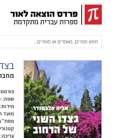
בצדו
מחבר
פורמט:
שפה:
עב
מידות:
.5
מועד ה
מסתֿ״ב
קטגוריו
עריכה: