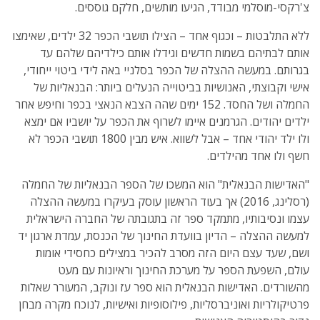
צ'רקסי-מוסלמי מבודד, הגיעו מותשים, חלקם גוססים.
ללא התלבטות – וכגוף אחד – הצילו תושבי הכפר 32 ילדים, שאימצו
אותם לבתיהם בשמות חדשים וגידלו אותם כילדיהם שלהם עד
בגרותם. במעשה ההצלה של הכפר בסלניי באה לידי ביטוי ייחודי,
אישי וקבוצתי, האנושיות בביטוייה הנעלים ביותר: הבנאליות של
החמלה ושל החסד. 152 ימים שהה הצבא הנאצי בכפר וחיפש אחר
ילדים יהודים. הגרמנים איימו לשרוף את הכפר על יושביו אם ימצא
ולו ילד יהודי אחד – אבל לשווא. איש מבין 1800 תושבי הכפר לא
חשף ולו אחד מהילדים.
"האדישות הבנאלית" הוא המשכו של הספר הבנאליות של החמלה
(רסלינג, 2016) אך בעוד הראשון עוסק בעיקרו במעשה ההצלה
עצמו ונסיבותיו, מתמקד ספר זה בתגובתה של החברה הישראלית
למעשה ההצלה – הדיון בוועדת החינוך של הכנסת, עמדת ארגון יד
ושם, שעד עצם היום הזה מסרב להכיר במצילים כחסידי אומות
עולם, השפעת הספר על מערכת החינוך וראיונות עם מעט
מהשורדים. האדישות הבנאלית הוא ספר עז ונוקב, המעורר שאלות
פרטיקולריות ואוניברסליות, פילוסופיות ואישיות, לנוכח מקרה מבחן