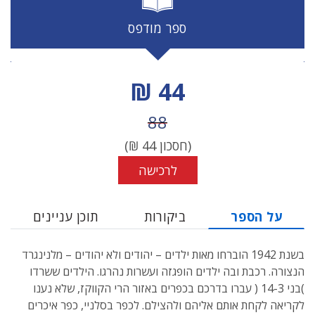
ספר מודפס
מחיר הנחה
44 ₪
מחיר לפני הנחה
88
(חסכון
44
₪)
לרכישה
על הספר
ביקורות
תוכן עניינים
בשנת 1942 הוברחו מאות ילדים – יהודים ולא יהודים – מלנינגרד
הנצורה. רכבת ובה ילדים הופגזה ועשרות נהרגו. הילדים ששרדו
)בני 14-3 ( עברו בדרכם בכפרים באזור הרי הקווקז, שלא נענו
לקריאה לקחת אותם אליהם ולהצילם. לכפר בסלניי, כפר איכרים