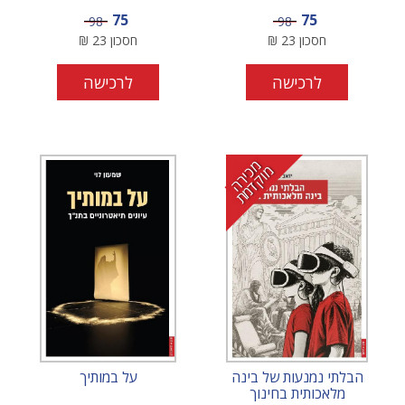
מחיר מבצע
מחיר מבצע
75
75
מחיר
מחיר
98
98
חסכון
23
₪
חסכון
23
₪
לרכישה
לרכישה
מ
י
ר
ה
ו
ק
ד
מ
כ
מ
ת
הבלתי נמנעות של בינה
על במותיך
מלאכותית בחינוך