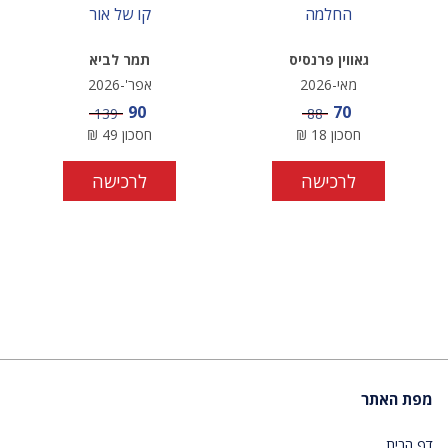
החלמה
קו של אור
גאווין פרנסיס
תמר לביא
מאי-2026
אפר'-2026
מחיר מבצע
מחיר מבצע
90
70
מחיר
מחיר
139
88
חסכון
18
₪
חסכון
49
₪
לרכישה
לרכישה
מפת האתר
דף הבית