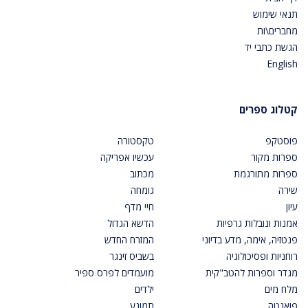
תנאי שימוש
מחברים\ות
הגשת כתבי יד
English
קטלוג ספרים
פוסטקפ
טקסטורה
ספרות מקור
עכשיו אפריקה
ספרות מתורגמת
מכתוב
שירה
גומחה
עיון
חיי מדף
אמנות ונובלות גרפיות
הדשא הגדול
פנטזיה, אימה, מדע בדיוני
המזרח החדש
רוחניות ופסיכולוגיה
בשביס זינגר
מגדר וספרות להטב"קית
מועמדים לפרס ספיר
מלח מים
ילדים
פואנטה
תמונע