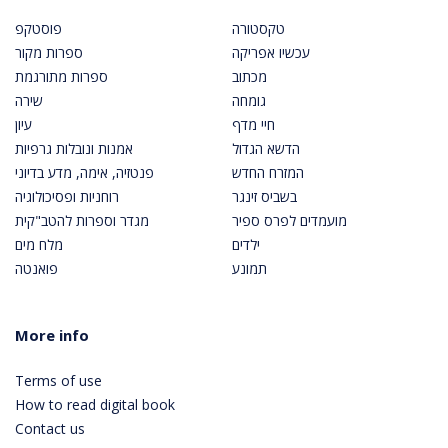
טקסטורה
פוסטקפ
עכשיו אפריקה
ספרות מקור
מכתוב
ספרות מתורגמת
גומחה
שירה
חיי מדף
עיון
הדשא הגדול
אמנות ונובלות גרפיות
המזרח החדש
פנטזיה, אימה, מדע בדיוני
בשביס זינגר
רוחניות ופסיכולוגיה
מועמדים לפרס ספיר
מגדר וספרות להטב"קית
ילדים
מלח מים
תמונע
פואנטה
More info
Terms of use
How to read digital book
Contact us