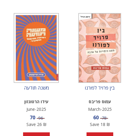
בין פרויד לפורנו
משנה תודעה
עמוס פריבס
עידו הרטוגזון
June-2025
March-2025
Sale price
Sale price
70
60
Price
Price
96
78
Save
26
₪
Save
18
₪