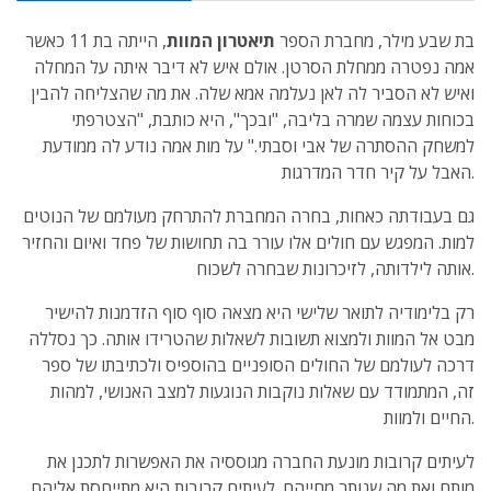
בת שבע מילר, מחברת הספר
תיאטרון המוות
, הייתה בת 11 כאשר
אמה נפטרה ממחלת הסרטן. אולם איש לא דיבר איתה על המחלה
ואיש לא הסביר לה לאן נעלמה אמא שלה. את מה שהצליחה להבין
בכוחות עצמה שמרה בליבה, "ובכך", היא כותבת, "הצטרפתי
למשחק ההסתרה של אבי וסבתי." על מות אמה נודע לה ממודעת
האבל על קיר חדר המדרגות.
גם בעבודתה כאחות, בחרה המחברת להתרחק מעולמם של הנוטים
למות. המפגש עם חולים אלו עורר בה תחושות של פחד ואיום והחזיר
אותה לילדותה, לזיכרונות שבחרה לשכוח.
רק בלימודיה לתואר שלישי היא מצאה סוף סוף הזדמנות להישיר
מבט אל המוות ולמצוא תשובות לשאלות שהטרידו אותה. כך נסללה
דרכה לעולמם של החולים הסופניים בהוספיס ולכתיבתו של ספר
זה, המתמודד עם שאלות נוקבות הנוגעות למצב האנושי, למהות
החיים ולמוות.
לעיתים קרובות מונעת החברה מגוססיה את האפשרות לתכנן את
מותם ואת מה שנותר מחייהם. לעיתים קרובות היא מתייחסת אליהם