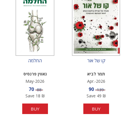
קו של אור
החלמה
תמר לביא
גאווין פרנסיס
May-2026
Apr.-2026
Sale price
Sale price
70
90
Price
Price
88
139
Save
18
₪
Save
49
₪
BUY
BUY