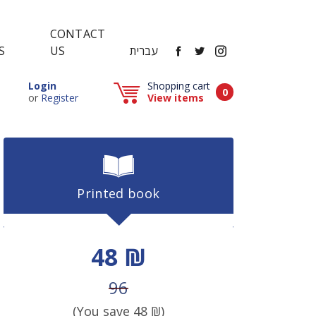
CONTACT
FACEBOOK
TWITTER
INSTAGRAM
עברית
US
S
Popup window (Can be closed by ESCAPE key)
Login
Shopping cart
Items in cart
0
Popup window (Can be closed by ESCAPE key)
or
Register
View items
Printed book
Discount price
48 ₪
Price before discount
96
(You save
48
₪)