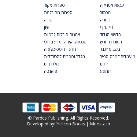
עכשיו אפריקה
ספרות מקור
מכתוב
ספרות מתורגמת
גומחה
שירה
חיי מדף
עיון
הדשא הגדול
אמנות ונובלות גרפיות
המזרח החדש
פנטזיה, אימה, מדע בדיוני
בשביס זינגר
רוחניות ופסיכולוגיה
מועמדים לפרס ספיר
מגדר וספרות להטב"קית
ילדים
מלח מים
תמונע
פואנטה
© Pardes Publishing, All Rights Reserved.
Developed by: ׁ
Helicon Books
|
Moostash