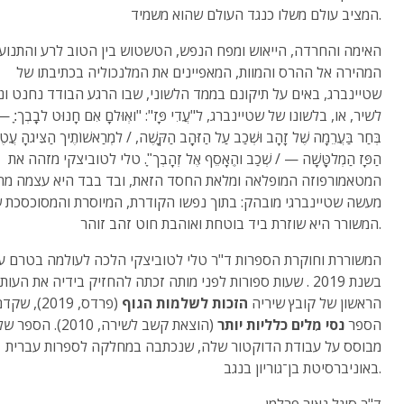
המציב עולם משלו כנגד העולם שהוא משמיד.
האימה והחרדה, הייאוש ומפח הנפש, הטשטוש בין הטוב לרע והתנוע
המהירה אל ההרס והמוות, המאפיינים את המלנכוליה בכתיבתו של
שטיינברג, באים על תיקונם בממד הלשוני, שבו הרגע הבודד נחנט ו
לשיר, או, בלשונו של שטיינברג, ל"עֲדִי פָּז": "ואְוּלםָ אִם חָנוּט לבְָבְך:ָ —
בְּחַר בַּעֲרֵמָה שֶׁל זָהָב וּשְׁכַב עַל הַזּהָָב הַקָּשֶׁה, / למְִרַאשׁוֹתֶיך הַצִּיגהָ עֲט
הַפָּז הַמְלטָֻּשָׁה — / שְׁכַב והְֵאָסֵף אֶל זְהָבְך"ָ. טלי לטוביצקי מזהה את
המטאמורפוזה המופלאה ומלאת החסד הזאת, ובד בבד היא עצמה מח
מעשה שטיינברגי מובהק: בתוך נפשו הקודרת, המיוסרת והמסוכסכת 
המשורר היא שוזרת ביד בוטחת ואוהבת חוט זהב זוהר.
המשוררת וחוקרת הספרות ד"ר טלי לטוביצקי הלכה לעולמה בטרם ע
בשנת 2019 . שעות ספורות לפני מותה זכתה להחזיק בידיה את העות
הראשון של קובץ שיריה
הזכות לשלמות הגוף
(פרדס, 2019), 
הספר
נסי מִלים כלליות יותר
(הוצאת קשב לשירה, 2010)
מבוסס על עבודת הדוקטור שלה, שנכתבה במחלקה לספרות עברית
באוניברסיטת בן־גוריון בנגב.