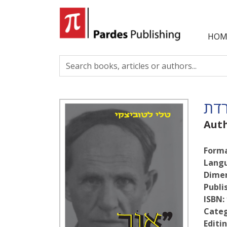
HOM
רדת
Aut
Forma
Lang
Dimen
Publi
ISBN:
Categ
Editin