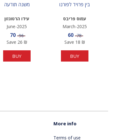
בין פרויד לפורנו
משנה תודעה
עמוס פריבס
עידו הרטוגזון
June-2025
March-2025
Sale price
Sale price
70
60
Price
Price
96
78
Save
26
₪
Save
18
₪
BUY
BUY
More info
Terms of use