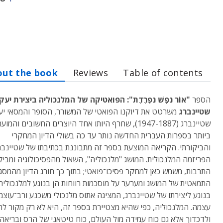
out the book
Reviews
Table of contents
הספר
"אוֹר נפֶֶשׁ נפְִרֶדֶת": הפואטיקה של המלנכוליה ביצירת יעק
שטיינברג
משרטט את דיוקנו הפואטי של המשורר, הסופר והמסאִי י
שטיינברג (1947-1887), שחרף היותו אחד היוצרים החשובים והמו
ביותר בספרות העברית החדשה נותר עד כה בשולי הדיון המחקרי
והביקורתי. הקריאה המוצעת בספר זה מתבוננת בכתיבתו של שטיינבר
הפריזמה המלנכולית. המושג "מלנכוליה", השאול מהפסיכולוגיה ומביק
התרבות, משמש כאן למחקר פסיכו־פואטי; בתוך כך חורג הדיון מהמסג
התמאטית של המושג ומערער על מוסכמות רווחות הן בנוגע למלנכוליה
בנוגע ליצירתו של שטיינברג, המציגה אתוס מלנכולי משכנע ורב־עוצ
עצמה. המלנכוליה, כפי שהיא מצטיירת בספר זה, היא לא רק מקור ל
ולדכדוך אלא גם כוח עמידה מול העולם, כוח טיטאני של הרס ובריאה