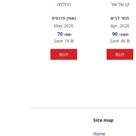
קו של אור
החלמה
תמר לביא
גאווין פרנסיס
May-2026
Apr.-2026
Sale price
Sale price
70
90
Price
Price
88
139
Save
18
₪
Save
49
₪
BUY
BUY
Site map
Home