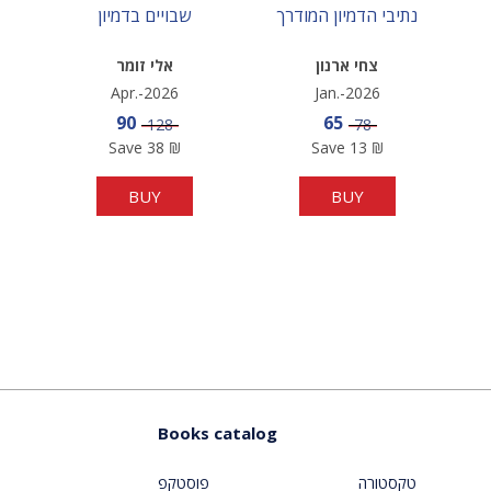
נתיבי הדמיון המודרך
שבויים בדמיון
צחי ארנון
אלי זומר
Apr.-2026
Jan.-2026
Sale price
Sale price
90
65
Price
Price
128
78
Save
38
₪
Save
13
₪
BUY
BUY
Books catalog
טקסטורה
פוסטקפ