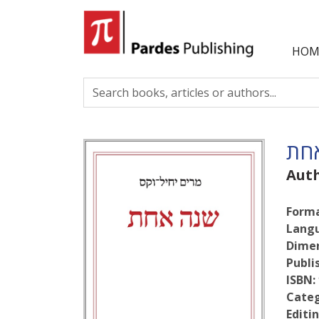
HOM
חת
Aut
Forma
Lang
Dimen
Publi
ISBN:
Categ
Editin