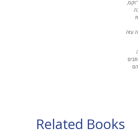
וקס,
ה
ת
ה עזה
תבים
הם
Related Books