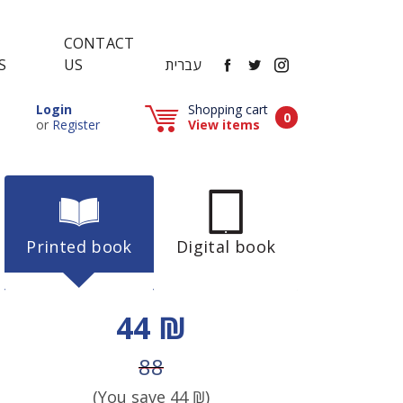
CONTACT
FACEBOOK
TWITTER
INSTAGRAM
עברית
US
S
Popup window (Can be closed by ESCAPE key)
Login
Shopping cart
Items in cart
0
Popup window (Can be closed by ESCAPE key)
or
Register
View items
Printed book
Digital book
Discount price
44 ₪
Price before discount
88
(You save
44
₪)