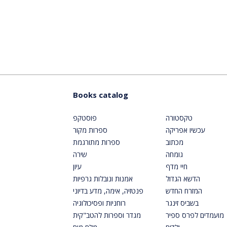
Books catalog
טקסטורה
פוסטקפ
עכשיו אפריקה
ספרות מקור
מכתוב
ספרות מתורגמת
גומחה
שירה
חיי מדף
עיון
הדשא הגדול
אמנות ונובלות גרפיות
המזרח החדש
פנטזיה, אימה, מדע בדיוני
בשביס זינגר
רוחניות ופסיכולוגיה
מועמדים לפרס ספיר
מגדר וספרות להטב"קית