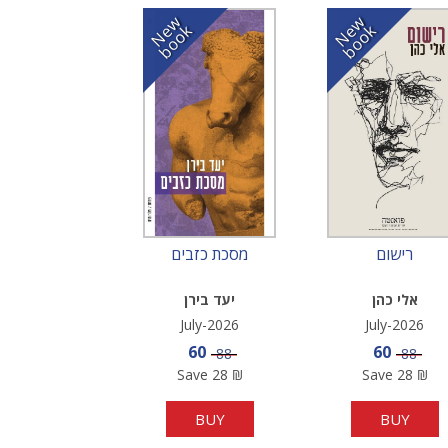
N
w
b
o
o
N
w
b
o
o
e
k
e
k
רישום
מסכת כזבים
אלי כהן
יעד בירן
July-2026
July-2026
Sale price
Sale pric
60
60
Price
Price
88
88
Save
28
₪
Save
28
₪
BUY
BUY