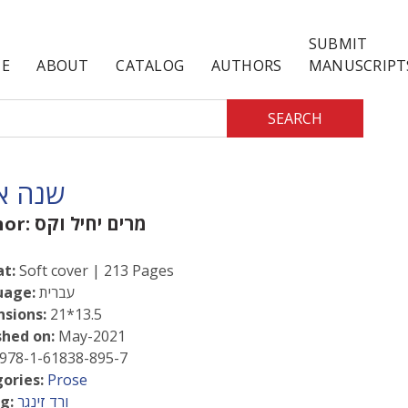
SUBMIT
E
ABOUT
CATALOG
AUTHORS
MANUSCRIPT
SEARCH
שנה א
מרים יחיל וקס
hor:
t:
Soft cover | 213 Pages
עברית
uage:
sions:
21*13.5
shed on:
May-2021
978-1-61838-895-7
ories:
Prose
ורד זינגר
g: