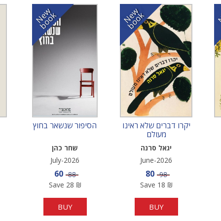
N
w
b
o
o
N
w
b
o
o
e
k
e
k
יקרו דברים שלא ראינו
הסיפור שנשאר בחוץ
מעולם
יגאל סרנה
שחר כהן
July-2026
June-2026
e
Sale price
Sale price
60
80
Price
Price
88
98
Save
28
₪
Save
18
₪
BUY
BUY