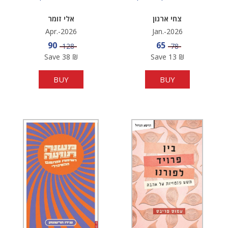
צחי ארנון
אלי זומר
Apr.-2026
Jan.-2026
Sale price
Sale price
90
65
Price
Price
128
78
Save
38
₪
Save
13
₪
BUY
BUY