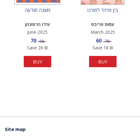
בין פרויד לפורנו
משנה תודעה
עמוס פריבס
עידו הרטוגזון
June-2025
March-2025
Sale price
Sale price
70
60
Price
Price
96
78
Save
26
₪
Save
18
₪
BUY
BUY
Site map