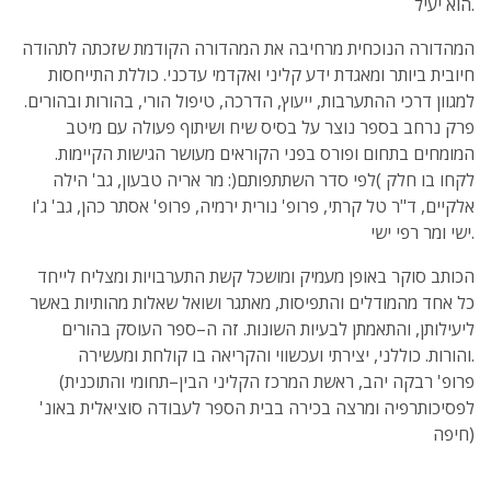
הוא יעיל.
המהדורה הנוכחית מרחיבה את המהדורה הקודמת שזכתה לתהודה
חיובית ביותר ומאגדת ידע קליני ואקדמי עדכני. כוללת התייחסות
למגוון דרכי ההתערבות, ייעוץ, הדרכה, טיפול הורי, בהורות ובהורים.
פרק נרחב בספר נוצר על בסיס שיח ושיתוף פעולה עם מיטב
המומחים בתחום ופורס בפני הקוראים מעושר הגישות הקיימות.
לקחו בו חלק )לפי סדר השתתפותם(: מר אריה טבעון, גב' הילה
אלקיים, ד"ר טל קרתי, פרופ' נורית ירמיה, פרופ' אסתר כהן, גב' ג'ו
ישי ומר רפי ישי.
הכותב סוקר באופן מעמיק ומושכל קשת התערבויות ומצליח לייחד
כל אחד מהמודלים והתפיסות, מאתגר ושואל שאלות מהותיות באשר
ליעילותן, והתאמתן לבעיות השונות. זה ה–ספר העוסק בהורים
והורות. כוללני, יצירתי ועכשווי והקריאה בו קולחת ומעשירה.
(פרופ' רבקה יהב, ראשת המרכז הקליני הבין–תחומי והתוכנית
לפסיכותרפיה ומרצה בכירה בבית הספר לעבודה סוציאלית באונ'
חיפה)