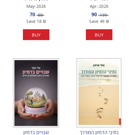
May-2026
Apr.-2026
Sale price
Sale price
70
90
Price
Price
88
139
Save
18
₪
Save
49
₪
BUY
BUY
נתיבי הדמיון המודרך
שבויים בדמיון