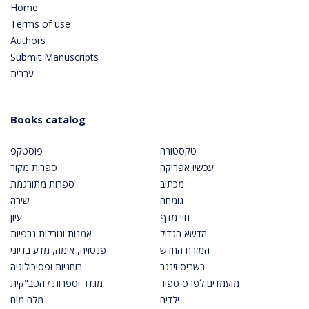
Home
Terms of use
Authors
Submit Manuscripts
עברית
Books catalog
טקסטורה
פוסטקפ
עכשיו אפריקה
ספרות מקור
מכתוב
ספרות מתורגמת
גומחה
שירה
חיי מדף
עיון
הדשא הגדול
אמנות ונובלות גרפיות
המזרח החדש
פנטזיה, אימה, מדע בדיוני
בשביס זינגר
רוחניות ופסיכולוגיה
מועמדים לפרס ספיר
מגדר וספרות להטב"קית
ילדים
מלח מים