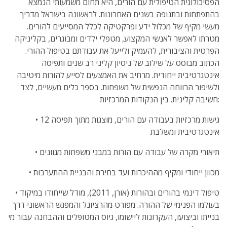
הפסיכולוגית הטיפולית עם הורים, היא תחום משמעותי הנמצא
בהתפתחות ובתנופה בשנים האחרונות. לראשונה בישראל מדריך
מעשי מקיף של מכלול ידע ופרקטיקה לכלל המסייעים להורים.
מטרתו לאפשר לאנשי המקצוע, מטפלי ילדים ומבוגרים, בקליניקה
הפרטית והציבורית, להעמיק ולייעל את עבודתם בטיפול ההורי.
הכתוב מבוסס על שילוב של ניסיון קליני רב שנים ותפיסה
אינטגרטיבית ייחודית. מרחיב את האמצעים לסייע להורות מיטיבה
ולשיפור הרווחה הנפשית של משפחות. בספר כלים מעשיים, לצד
חשיבה קלינית. בין הנקודות המרכזיות:
• 12 גישות מרכזיות בעבודה עם הורים, מוצגות מתוך תפיסה
אינטגרטיבית ומשלבת
• תיאורי מקרה של עבודה עם הורות במבני משפחות מגוונים
• מכוון ייחודי ומקיף מההיכרות ועד בחירת והבניית ההתערבות
• טיפול דינמי בהורים ובהורות (אורן, 2011), מודל שייחודו במיקוד
בעולמו הפנימי של ההורה. מפורט מהרציונל והמפגש הראשוני דרך
בנייתו וביצועו, העקרונות ליישומו, גיוס המטופלים וההבחנה עבור מי