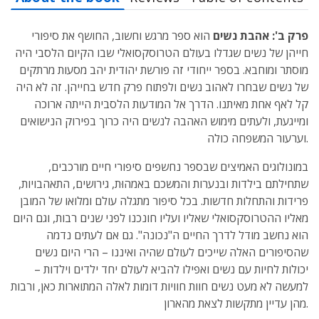
פרק ב': אהבת נשים
הוא ספר מרגש וחשוב, החושף את סיפורי
חייהן של נשים שגדלו בעולם הטרוסקסואלי שבו הקיום הלסבי היה
מוסתר ומוחבא. בספר ייחודי זה פורשת יהודית יהב מסעות מרתקים
של נשים שבחרו לאהוב נשים ולפתוח פרק חדש בחייהן. זה לא היה
קל לאף אחת מאיתנו. הדרך אל המודעות הלסבית הייתה ארוכה
ומייגעת, ולעתים מימוש האהבה לנשים היה כרוך בפירוק הנישואים
וערעור המשפחה כולה.
במונולוגים האמיצים שבספר נחשפים סיפורי חיים מורכבים,
שתחילתם בילדות ובנערות והמשכם באמהוּת, גירושים, התאהבויות,
פרידות והתחלות חדשות. בכל סיפור מתגלה עולם ומלואו של המובן
מאליו ההטרוסקסואלי שאליו ועליו חונכנו לפני שנים רבות, וגם היום
הוא נחשב מודל לדרך החיים ה"נכונה". גם אם לעתים נדמה
שהסיפורים האלה שייכים לעולם שהיה ואיננו – הרי היום נשים
יכולות לחיות עם נשים ואפילו להביא לעולם יחד ילדים וילדות –
למעשה לא מעט נשים חוות חוויות דומות לאלה המתוארות כאן, ורבות
מהן עדיין מתקשות לצאת מהארון.