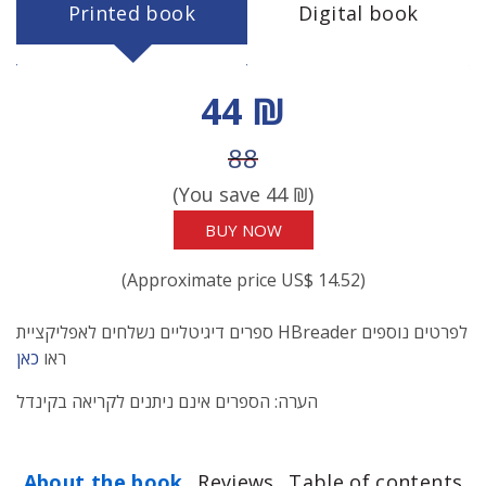
Printed book
Digital book
Discount price
44 ₪
Price before discount
88
(You save
44
₪)
BUY NOW
(Approximate price US$ 14.52)
ספרים דיגיטליים נשלחים לאפליקציית HBreader לפרטים נוספים
ראו
כאן
הערה: הספרים אינם ניתנים לקריאה בקינדל
About the book
Reviews
Table of contents