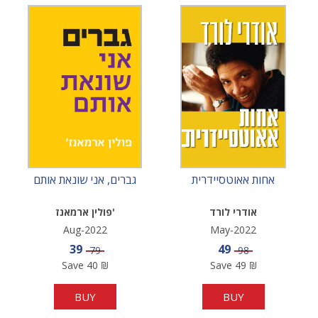
אחות אאוטסיידרית
גברים, אני שונאת אותם
אודרי לורד
פולין ארמאנז'
Aug-2022
May-2022
Sale price
Sale price
39
49
Price
Price
79
98
Save
40
₪
Save
49
₪
BUY
BUY