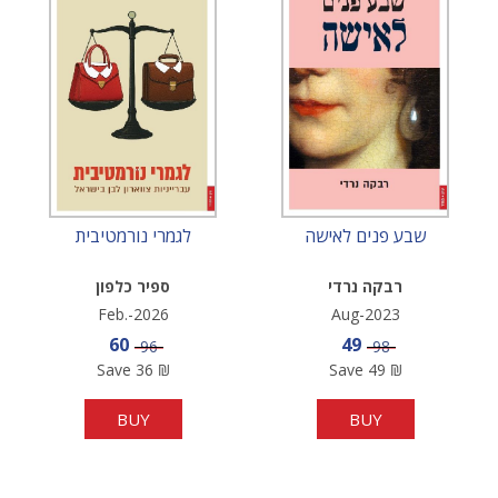
שבע פנים לאישה
לגמרי נורמטיבית
רבקה נרדי
ספיר כלפון
Feb.-2026
Aug-2023
Sale price
Sale price
60
49
Price
Price
96
98
Save
36
₪
Save
49
₪
BUY
BUY