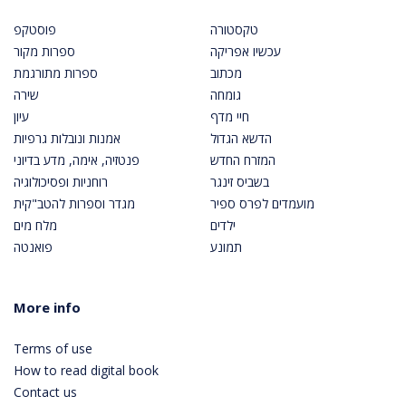
טקסטורה
פוסטקפ
עכשיו אפריקה
ספרות מקור
מכתוב
ספרות מתורגמת
גומחה
שירה
חיי מדף
עיון
הדשא הגדול
אמנות ונובלות גרפיות
המזרח החדש
פנטזיה, אימה, מדע בדיוני
בשביס זינגר
רוחניות ופסיכולוגיה
מועמדים לפרס ספיר
מגדר וספרות להטב"קית
ילדים
מלח מים
תמונע
פואנטה
More info
Terms of use
How to read digital book
Contact us