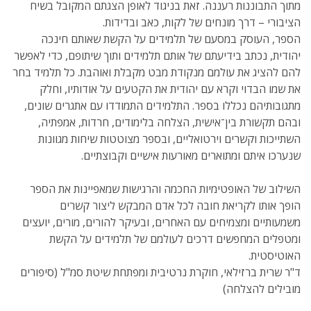
מתוך התבוננות רעננה. זאת בניגוד לאופן הצגתם המקובל בשיח
הציבורי – דרך מונחים של לקות, כאב ובדידות.
הספר, העוסק במסעם של תלמידים על הקשת שאותם חינכה
יהודית, נכתב בידיעתם של אותם תלמידים ותוך שיתופם, כדי לאפשר
להם להציג את עולמם מנקודת מבט מקבלת ואוהבת. כל תלמיד בחר
את שמו הבדוי וקרא עם יהודית את הקטעים על אודותיו, וחלק
מתגובותיהם נכללו בספר. התלמידים התמודדו עם אתגרים שונים,
ובהם תקשורת בין־אישית, הצלחה בלימודים, חרדות, אמפתיה,
השתייכות וקשרים וירטואליים, ובספר מצוטטות שיחות מגוונות
שנערכו איתם ומתוארים מאורעות אישיים וקבוצתיים.
השילוב של האופטימיות החכמה והרגישות שמאפיינות את הספר
הופך אותו לקריאת חובה לכל אדם המבקש ליצור קשרים
משמעותיים ומצמיחים עם האחרים, ובעיקר להורים, מורים, יועצים
ומטפלים המחפשים דרכים לעולמם של תלמידים על הקשת
האוטיסטית.
ד"ר שרית ברזילאי, חוקרת נרטיבית ומפתחת שיטת סמ"ל (סיפורים
מובילים להצלחה)