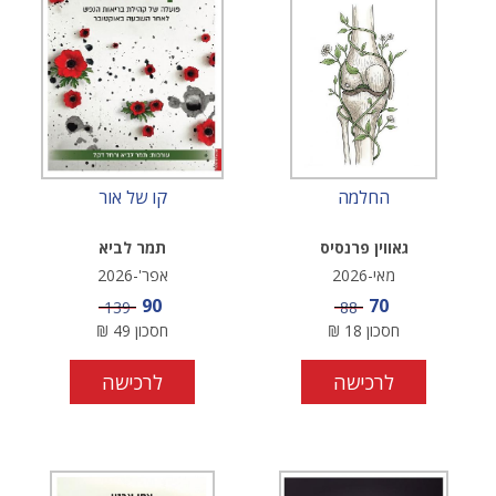
החלמה
קו של אור
גאווין פרנסיס
תמר לביא
מאי-2026
אפר'-2026
מחיר מבצע
מחיר מבצע
90
70
מחיר
מחיר
139
88
חסכון
18
₪
חסכון
49
₪
לרכישה
לרכישה