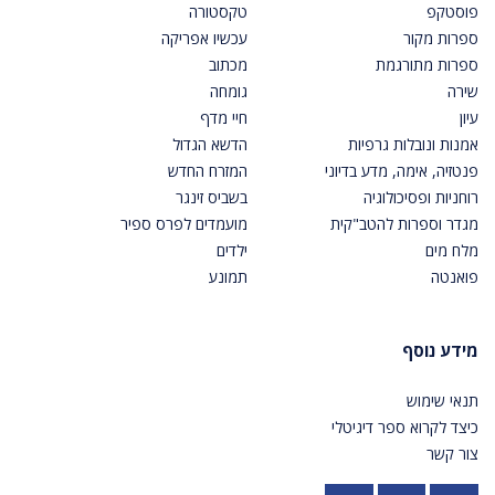
פוסטקפ
טקסטורה
ספרות מקור
עכשיו אפריקה
ספרות מתורגמת
מכתוב
שירה
גומחה
עיון
חיי מדף
אמנות ונובלות גרפיות
הדשא הגדול
פנטזיה, אימה, מדע בדיוני
המזרח החדש
רוחניות ופסיכולוגיה
בשביס זינגר
מגדר וספרות להטב"קית
מועמדים לפרס ספיר
מלח מים
ילדים
פואנטה
תמונע
מידע נוסף
תנאי שימוש
כיצד לקרוא ספר דיגיטלי
צור קשר