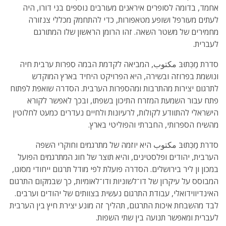
אחמד, בדומה לסופרים איראנים מעורבים נוספים בני דורו, היה
לעתים מעורפל ושופע מטאפורות, כדי להתחמק מכללי צנזורה
מחמירים של משטר השאה. זהו הרומן הראשון שלו המתורגם
לעברית.
סדרת מַכְּתוּבּ مكتوب, המביאה לקדמת הבמה סִפרות ערבית חיה
ונושמת בפרוזה ובשירה, היא הפרויקט היחיד בארץ המוקדש
לתרגום יצירות מהתרבות ומהספרות הערבית. הסדרה שואפת לפתוח
פתח עבור השמעת המזרח התיכון בשפתו, ובכך לאפשר לקורא
הישראלי להתוודע לקולות, לרעיונות ולחיים נעדרים כמעט לחלוטין
מהשיח הספרותי, החברתי והפוליטי בארץ.
סדרת מַכְּתוּבּ مكتوب היא יוזמה של מתרגמים וחוקרי השפה
הערבית, יהודים ופלסטינים, והיא תוצר של חוג המתרגמים הפועל
במכון ון ליר בירושלים. הסדרה פועלת לפי מודל תרגום ייחודי מסוגו,
המבוסס על עיקרון של דו־לשוניות ודו־לאומיות, כך שבמקום התרגום
האינדיווידואלי, עבודת התרגום נעשית בצוותים של יהודים וערבים.
לבד מהשבחת איכות התרגום, תהליך זה מונע יצירת חיץ בין הערבית
לעברית ומאפשר תנועה בין שתי השפות.