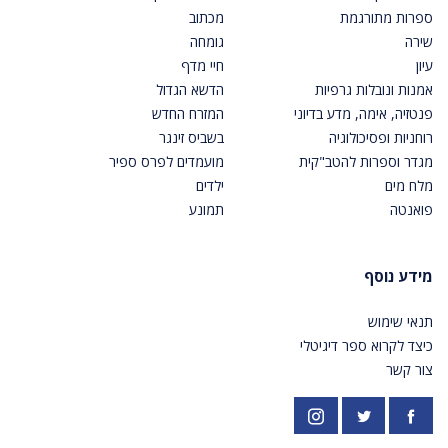
ספרות מתורגמת
מכתוב
שירה
גומחה
עיון
חיי מדף
אמנות ונובלות גרפיות
הדשא הגדול
פנטזיה, אימה, מדע בדיוני
המזרח החדש
רוחניות ופסיכולוגיה
בשביס זינגר
מגדר וספרות להטב"קית
מועמדים לפרס ספיר
מלח מים
ילדים
פואנטה
תמונע
מידע נוסף
תנאי שימוש
כיצד לקרוא ספר דיגיטלי
צור קשר
פייסבוק
אינסטגרם
https://twitter.com/PardesPublish