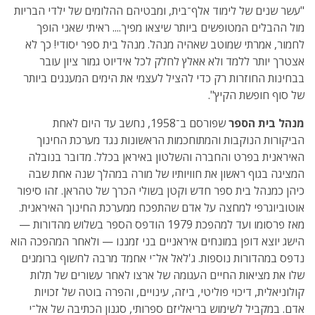
"עשר שנים של לימוד אלף־בית, ומבטיהם ההלומים של ילדי הבריות
מול ההבלים המטופשים ביותר שיצאו מפיך.... ראיתי שאני הופך
לחמור, אמרתי שמוטב שאהיה מנהל. מנהל בית ספר יסודי! כך לא
אצטרך יותר ללמד ולא אאלץ לחלק לכל אידיוט גמור ציון עובר
בבחינות החוזרות רק כדי להציל לעצמי את הימים המענגים ביותר
של סוף חופשת הקיץ".
מנהל בית הספר
שפורסם ב־1958, נחשב עד היום לאחת
הביקורות הנוקבות והמתוחכמות הראשונות נגד מערכת החינוך
האיראנית בפרט והחברה והשלטון באיראן בכלל. מדובר בנובלה
המציגה בגוף ראשון את חוויותיו של מורה במהלך שנה אחת שבה
כיהן כמנהל בית ספר חדש וקטן בשולי הכרך של טהראן. זהו סיפור
אוטוביוגרפי למחצה על אדם שהתפכח ממערכת החינוך האיראנית.
מאז פרסומו ועד למהפכת 1979 הודפס הספר בשלוש מהדורות —
הישג יוצא דופן במונחים איראניים בני זמננו — ולאחר המהפכה הוא
נדפס במהדורות נוספות. ג'לאל אל־י אחמד מרבה לחשוף ברומנים
שלו את מציאות החיים העגומה של ארצו לאחר עשורים של תלות
קולוניאלית, דיכוי פוליטי, ביזה, עינויים, והפרה בוטה של זכויות
אדם. במקביל לשימוש בריאליזם ספרותי, סגנון הכתיבה של אל־י