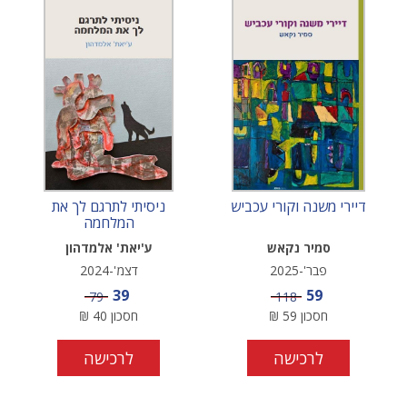
דיירי משנה וקורי עכביש
ניסיתי לתרגם לך את
המלחמה
סמיר נקאש
ע'יאת' אלמדהון
פבר'-2025
דצמ'-2024
מחיר מבצע
מחיר מבצע
39
59
מחיר
מחיר
79
118
חסכון
59
₪
חסכון
40
₪
לרכישה
לרכישה