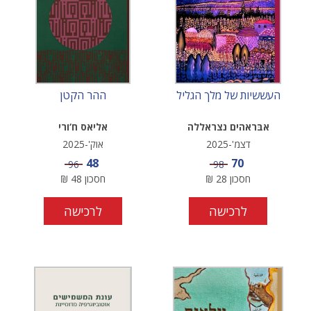
העששיות של מלך הגליל
ההר הקטן
אבּראהים נצראללה
אליאס ח‘ורי
דצמ'-2025
אוק'-2025
מחיר מבצע
מחיר מבצע
48
70
מחיר
מחיר
96
98
חסכון
28
₪
חסכון
48
₪
לרכישה
לרכישה