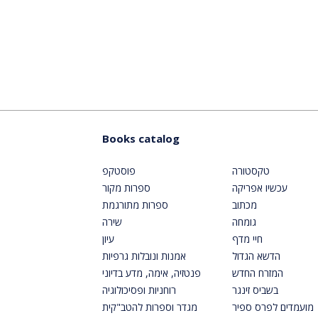
Books catalog
טקסטורה
פוסטקפ
עכשיו אפריקה
ספרות מקור
מכתוב
ספרות מתורגמת
גומחה
שירה
חיי מדף
עיון
הדשא הגדול
אמנות ונובלות גרפיות
המזרח החדש
פנטזיה, אימה, מדע בדיוני
בשביס זינגר
רוחניות ופסיכולוגיה
מועמדים לפרס ספיר
מגדר וספרות להטב"קית