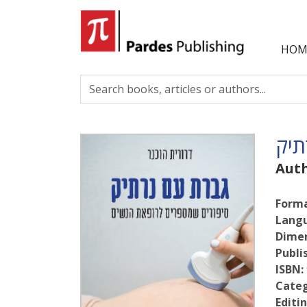
HOM
תיק
Aut
Forma
Lang
Dimen
Publi
ISBN:
Categ
Editin