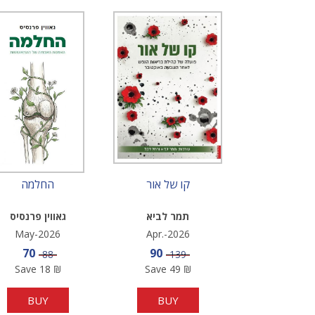
קו של אור
החלמה
תמר לביא
גאווין פרנסיס
May-2026
Apr.-2026
Sale price
Sale price
70
90
Price
Price
88
139
Save
18
₪
Save
49
₪
BUY
BUY