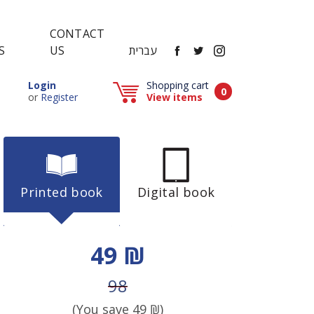
CONTACT
FACEBOOK
TWITTER
INSTAGRAM
עברית
US
S
Popup window (Can be closed by ESCAPE key)
Login
Shopping cart
Items in cart
0
Popup window (Can be closed by ESCAPE key)
or
Register
View items
Printed book
Digital book
Discount price
49 ₪
Price before discount
98
(You save
49
₪)