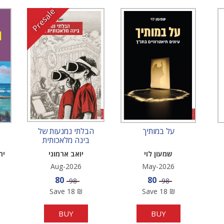
Presale
על במותיך
הבלתי נמנעות של
בינה מלאכותית
בחינוך
שמעון לוי
יואב ארמוני
יה
Aug-2026
May-2026
e
Sale price
Sale price
80
80
Price
Price
98
98
Save
18
₪
Save
18
₪
BUY
BUY