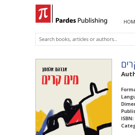
HOM
רים
Aut
Forma
Lang
Dimen
Publi
ISBN:
Categ