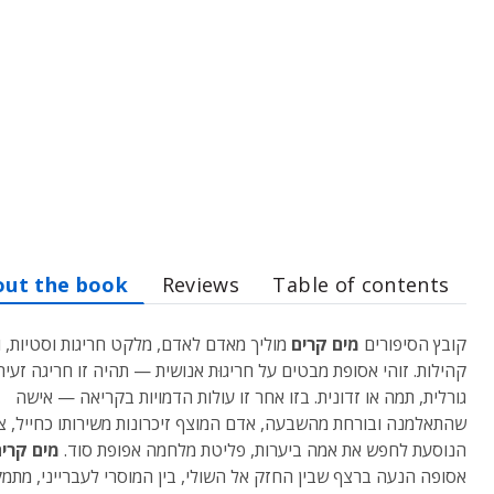
out the book
Reviews
Table of contents
קובץ הסיפורים
מים קרים
מוליך מאדם לאדם, מלקט חריגות וסטיות, 
קהילות. זוהי אסופת מבטים על חריגוּת אנושית — תהיה זו חריגה זעיר
גורלית, תמה או זדונית. בזו אחר זו עולות הדמויות בקריאה — אישה
שהתאלמנה ובורחת מהשבעה, אדם המוצף זיכרונות משירותו כחייל, צ
הנוסעת לחפש את אמה ביערות, פליטת מלחמה אפופת סוד.
מים קרי
אסופה הנעה ברצף שבין החזק אל השולי, בין המוסרי לעברייני, מתמ