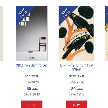
N
w
b
o
o
N
w
b
o
o
e
k
e
k
יקרו דברים שלא ראינו
הסיפור שנשאר בחוץ
מעולם
יגאל סרנה
שחר כהן
July-2026
June-2026
e
Sale price
Sale price
60
80
Price
Price
88
98
Save
28
₪
Save
18
₪
BUY
BUY