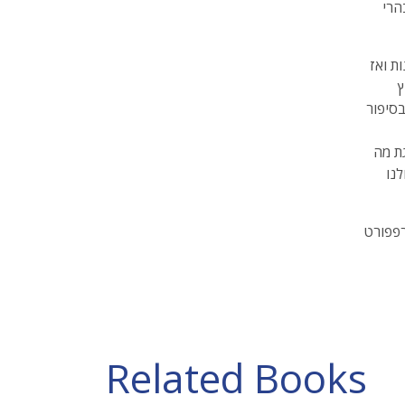
הרי
ת ואז
ץ
סיפור
ת מה
לנו
רפפורט
Related Books