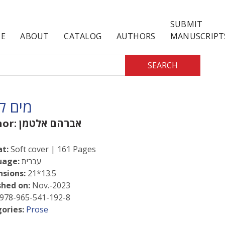
SUBMIT
E
ABOUT
CATALOG
AUTHORS
MANUSCRIPT
SEARCH
מים ק
אברהם אלטמן
hor:
t:
Soft cover | 161 Pages
עברית
uage:
sions:
21*13.5
shed on:
Nov.-2023
978-965-541-192-8
ories:
Prose