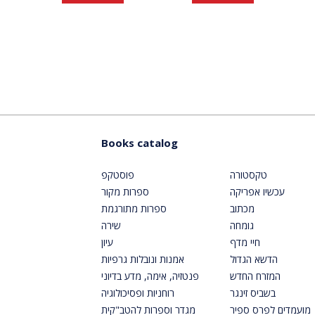
Books catalog
טקסטורה
פוסטקפ
עכשיו אפריקה
ספרות מקור
מכתוב
ספרות מתורגמת
גומחה
שירה
חיי מדף
עיון
הדשא הגדול
אמנות ונובלות גרפיות
המזרח החדש
פנטזיה, אימה, מדע בדיוני
בשביס זינגר
רוחניות ופסיכולוגיה
מועמדים לפרס ספיר
מגדר וספרות להטב"קית