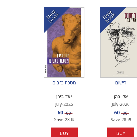
N
w
b
o
o
N
w
b
o
o
e
k
e
k
רישום
מסכת כזבים
אלי כהן
יעד בירן
July-2026
July-2026
Sale price
Sale pric
60
60
Price
Price
88
88
Save
28
₪
Save
28
₪
BUY
BUY