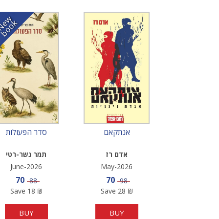
N
w
b
o
o
e
k
אנתקאם
סדר הפעולות
אדם רז
תמר נשר-רטי
June-2026
May-2026
Sale price
Sale price
70
70
Price
Price
88
98
Save
18
₪
Save
28
₪
BUY
BUY