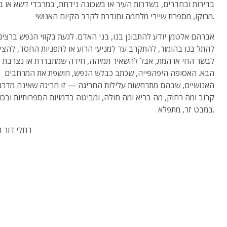
בדירות ובחדרים, בשדרות העיר או בשכונה נידחת, במרבדי דשא או ב
מרוקו, מספרת שיירי מלחמה וחודרת לקרב הקיום האנושי.
אברהם אלטמן יודע להתבונן בנו, בני האדם. לגעת בקווי הנפש ברצינו
להתל בנו בהומור, להתקרב עד למניעי הרוע או לתפניות החסד, להצי
לבשר החי או המת, אבל להשאיר תמיהה, חידה שמתבררת או נצרבת ב
הבא. האסופה היפהפייה, שכתב כבלש הנפש, חושפת את המרחבים
האנושיים, שבהם מתרחשות עלילות החריגה — זו חריגה שאינה מדרג
קרוב ומה רחוק, מה בריא ומה חולה, ומביטה בדמויות הספרותיות ובכו
במבט זר, מתפלא.
רחלי דור 