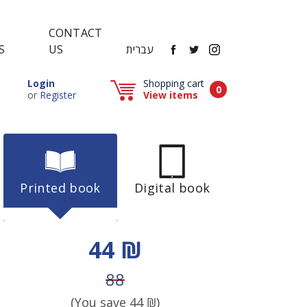
CONTACT
FACEBOOK
TWITTER
INSTAGRAM
עברית
US
S
Popup window (Can be closed by ESCAPE key)
Login
Shopping cart
Items in cart
0
Popup window (Can be closed by ESCAPE key)
or
Register
View items
Printed book
Digital book
Discount price
44 ₪
Price before discount
88
(You save
44
₪)