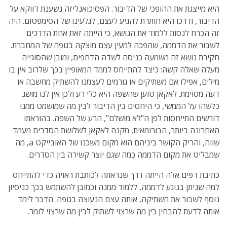
היא מייצגת את ההופכי של הדיבור. הפסיכואנליזה נשענת דווקא על
הדיבור, ודרכו היא חותרת להגיע לעצם, לגלעינו של הסימפטום. היה
זה הכרח לנסות ללמוד את הנושא, כי הייתה זאת אחת הדרכים
לשבור את הדממה, שהפכה למעין עצם מוצקה בגופה של המחברת.
חקירת נושא זה משמעה כניסה לשדה הדחפים, ומובן שהסוגייה
מעלה שאלה קשה: כיצד להתייחס לממד המאופיין בכך שלרוב אין בו
מילים, אפילו אם משתיקים או גורמים לעצמנו להשתיק מחשבה או
דעה מסוימת. לאקאן טוען שהשפה היא כלי רע ולכן אין לנו מושג
כלשהו על הממשי, כי היחסים בין הדיבור לבין מה שמושמט ממנו
דורשים התייחסות לפן ה"לא מושלם", הרע של השפה. בהוראתו
האחרונה ביותר, הבורומאית, מקנה לאקאן לשלושת הסדרים מעמד
שווה, והריק הקושר ביניהם הוא מקום משכנו של האובייקט a, מה
שמבליט את מקום הדממה כְְּמה שגם יוצר קשירה בין הסדרים.
כתיבת דפים אלה הייתה דרך שנראתה לכותבת ראויה כדי להתייחס
למה שניתן בנוגע לדממה, ללמוד ממנה וכמובן להשתמש בכך כניסיון
נוסף לשבור את השתיקה, אותה עצם הנעוצה בגופה. הדבר לימד
אותה לדעת להבחין בין מה שרצוי לשתוק לבין מה שרצוי לומר.