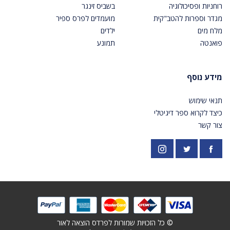
רוחניות ופסיכולוגיה
בשביס זינגר
מגדר וספרות להטב"קית
מועמדים לפרס ספיר
מלח מים
ילדים
פואנטה
תמונע
מידע נוסף
תנאי שימוש
כיצד לקרוא ספר דיגיטלי
צור קשר
פייסבוק
אינסטגרם
https://twitter.com/PardesPublish
© כל הזכויות שמורות לפרדס הוצאה לאור