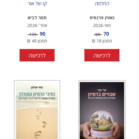
החלמה
קו של אור
גאווין פרנסיס
תמר לביא
מאי-2026
אפר'-2026
מחיר מבצע
מחיר מבצע
90
70
מחיר
מחיר
139
88
חסכון
18
₪
חסכון
49
₪
לרכישה
לרכישה