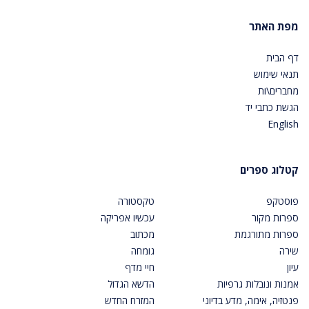
מפת האתר
דף הבית
תנאי שימוש
מחברים\ות
הגשת כתבי יד
English
קטלוג ספרים
פוסטקפ
טקסטורה
ספרות מקור
עכשיו אפריקה
ספרות מתורגמת
מכתוב
שירה
גומחה
עיון
חיי מדף
אמנות ונובלות גרפיות
הדשא הגדול
פנטזיה, אימה, מדע בדיוני
המזרח החדש