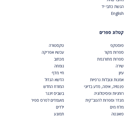
הגשת כתבי יד
English
קטלוג ספרים
פוסטקפ
טקסטורה
ספרות מקור
עכשיו אפריקה
ספרות מתורגמת
מכתוב
שירה
גומחה
עיון
חיי מדף
אמנות ונובלות גרפיות
הדשא הגדול
פנטזיה, אימה, מדע בדיוני
המזרח החדש
רוחניות ופסיכולוגיה
בשביס זינגר
מגדר וספרות להטב"קית
מועמדים לפרס ספיר
מלח מים
ילדים
פואנטה
תמונע