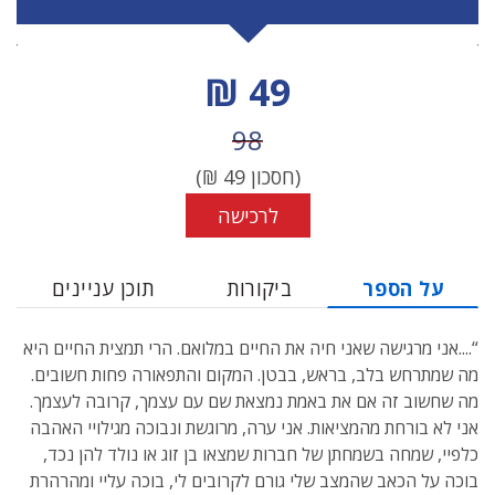
מחיר הנחה
49 ₪
מחיר לפני הנחה
98
(חסכון
49
₪)
לרכישה
על הספר
ביקורות
תוכן עניינים
“....אני מרגישה שאני חיה את החיים במלואם. הרי תמצית החיים היא
מה שמתרחש בלב, בראש, בבטן. המקום והתפאורה פחות חשובים.
מה שחשוב זה אם את באמת נמצאת שם עם עצמך, קרובה לעצמך.
אני לא בורחת מהמציאות. אני ערה, מרוגשת ונבוכה מגילויי האהבה
כלפיי, שמחה בשמחתן של חברות שמצאו בן זוג או נולד להן נכד,
בוכה על הכאב שהמצב שלי גורם לקרובים לי, בוכה עליי ומהרהרת