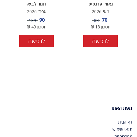
גאווין פרנסיס
תמר לביא
מאי-2026
אפר'-2026
מחיר מבצע
מחיר מבצע
90
70
מחיר
מחיר
139
88
חסכון
18
₪
חסכון
49
₪
לרכישה
לרכישה
מפת האתר
דף הבית
תנאי שימוש
מחברים\ות