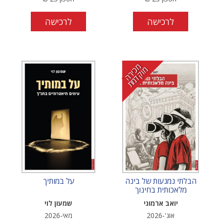
לרכישה
לרכישה
מ
י
ר
ה
ו
ק
ד
מ
כ
מ
ת
הבלתי נמנעות של בינה
על במותיך
מלאכותית בחינוך
יואב ארמוני
שמעון לוי
אוג'-2026
מאי-2026