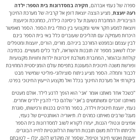
ספרה של נעמי אברהם,
חקירה במסדרונות בית הספר: ילדה
רעה יועצת
, מציע הצצה יוצאת דופן אל קרביה של מערכת החינוך
הציבורית. המחברת נשענת על ניסיונה כילדה, כמחנכת וכיועצת
ויוצאת למסע חקר אישי ומקצועי בין כותלי בית הספר. הספר מאפשר
היכרות מעמיקה עם תהליכים שעוברים כלל באי בית הספר בינם
לבין עצמם ובמפגש המורכב ביניהם. מורים, הורים, יועצות ומטפלים
יוכלו לשאוב מספר זה תובנות והשראה, לצד כלים מעשיים. בכתיבה
קולחת ובהומור, המחברת משלבת זיכרונות ילדות וחוויות מקצועיות
ופורשת משנה חינוכית המעוגנת בתפיסת עולם הומניסטית המחויבת
לכבוד וחמלה. הספר מציע ניתוח סוציולוגי-פוליטי שמישיר מבט
ביקורתי אל מערכת החינוך בכלל ואל מקצוע הייעוץ החינוכי בפרט.
"כשכל אחד מאתנו אומר 'אני' הוא הופך לרגע לילד. אולם מעטים
מאיתנו זוכרים ומשתמשים ב'אני' שלהם כדי להבין ילדים אחרים.
נעמי, יועצת חינוכית וילדה, בספר מדהים בכנותו ורגישותו, סוגרת
מעגל שרבים מאיתנו כמהים לו. תיאוריה האותנטיים של נעמי,
אמיצים ונטולי הגנות, יעזרו לקורא לשוב למסדרונות בית הספר
ולכיתתו ולדלות משם תובנות חדשות הרלוונטיות לחייו הבוגרים.
יועצות ואנשי חינוך וטיפול, שספר זה מוקדש להם, יגלו – לטובתם