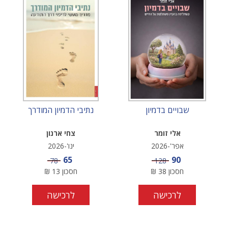
שבויים בדמיון
נתיבי הדמיון המודרך
אלי זומר
צחי ארנון
אפר'-2026
ינו'-2026
מחיר מבצע
מחיר מבצע
65
90
מחיר
מחיר
78
128
חסכון
38
₪
חסכון
13
₪
לרכישה
לרכישה