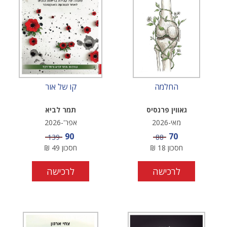
החלמה
קו של אור
גאווין פרנסיס
תמר לביא
מאי-2026
אפר'-2026
מחיר מבצע
מחיר מבצע
90
70
מחיר
מחיר
139
88
חסכון
18
₪
חסכון
49
₪
לרכישה
לרכישה