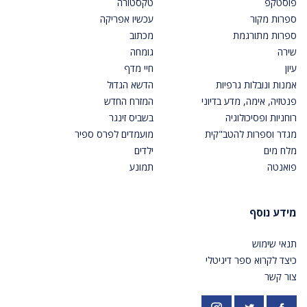
פוסטקפ
טקסטורה
ספרות מקור
עכשיו אפריקה
ספרות מתורגמת
מכתוב
שירה
גומחה
עיון
חיי מדף
אמנות ונובלות גרפיות
הדשא הגדול
פנטזיה, אימה, מדע בדיוני
המזרח החדש
רוחניות ופסיכולוגיה
בשביס זינגר
מגדר וספרות להטב"קית
מועמדים לפרס ספיר
מלח מים
ילדים
פואנטה
תמונע
מידע נוסף
תנאי שימוש
כיצד לקרוא ספר דיגיטלי
צור קשר