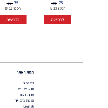
מחיר מבצע
מחיר מבצע
75
75
מחיר
מחיר
98
98
חסכון
23
₪
חסכון
23
₪
לרכישה
לרכישה
מפת האתר
דף הבית
תנאי שימוש
מחברים\ות
הגשת כתבי יד
English