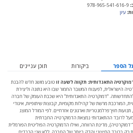
:
978-965-541-616-9
ת:
עיון
ל הספר
ביקורות
תוכן עניינים
מוקרטיה התאגדותית: תקווה לשעה זו
טובע מושג חדש להבנת
יה הישראלית, לפענוח המשבר החמור שבו היא נתונה וליצירת
התחדשותה. "דמוקרטיה התאגדותית" היא שכבת העומק של חברה
ת, המורכבת מרשת של קהילות מקומיות, קבוצות שיתופיות, איגודי
 תנועות חוץ־פרלמנטריות וארגונים אזרחיים. לפי המודל המוצג
על לרובד ההתאגדותי נמצאת הדמוקרטיה החברתית
־דמוקרטיה), מדינת הרווחה, ואילו הדמוקרטיה הפוליטית הפורמלית
 רק ברובד החיצוני והדק ביותר של החברה. ללא שני הרבדים