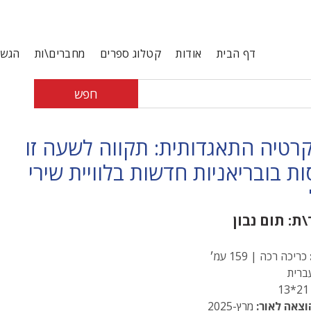
דף הבית
אודות
קטלוג ספרים
מחברים\ות
הגשת
חפש
רטיה התאגדותית: תקווה לשעה זו
ות בובריאניות חדשות בלוויית שירי
\ת:
תום נבון
כריכה רכה | 159 עמ׳
רית
21*
וצאה לאור:
מרץ-2025