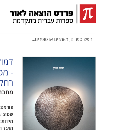
דמוק
- מס
רחל
מחבר
פורמט:
שפה:
עב
מידות:
13
מועד ה