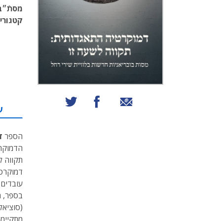
מסתֿ״ב
קטגוריו
שיתוף באמצעות אימייל
שיתוף בפייסבוק
שיתוף בטוויטר
ע
הספר
ד
הדמוקרט
תקווה ל
דמוקרטי
עובדים,
בספר, מ
(סוציאל
מתקיימת