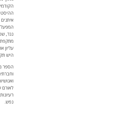
הקודמים
ההיסטור
איתנים 
המפעל ה
נגד, שפ
מתקפת 
עליון א
היש תקו
וחברתית
ואנושיו
לאורם ש
רעיונות
נפש.