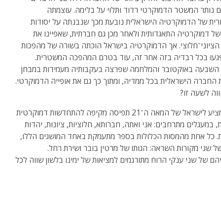
 נותר המשטר הדמוקרטי רדוד ותלוי על בלימה. עוצמתה
ית של הדמוקרטיה הישראלית נובעת מכך שנבנתה על יסודות
של דמוקרטיה התאגדותית ולאחר מכן גם חברתית, שאפיינו את
ציוני־חלוצי. אך הדמוקרטיה בישראל הוכתה בשורה של מהפכות
געו בכל רבדיה בזה אחר זה, עוד בטרם המהפכה המשטרית.
השבעה באוקטובר והמלחמה שפרצה בעקבותיה מעמידות במבחן
ת החברה הישראלית בכל ממדיה, ומתוך כך גם את אופייה הדמוקרטי.
וה לשעה זו?
הספר מציע לישראל של המאה ה־21 תפיסה מקיפה להתחדשות דמוקרטית
, במעגלים מתרחבים: אני ואתה, חברותא, חלוציות, ציונות, יהדות
ת. כל אחת מהמסות הכלולות בספר מתעמקת באחד המושגים הללו,
ל שני מקורות השראה: הגותו של מרטין בובר ושירת רחל.
יהם של שני ענקי הרוח מתורגמים למציאות של ימינו בלשון שווה לכל