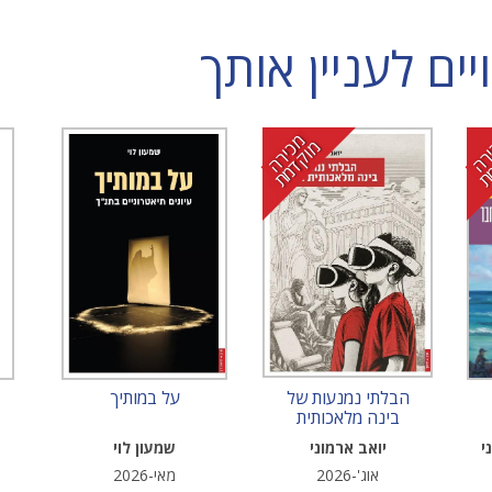
ם לעניין אותך
מ
י
ר
ה
ו
ק
ד
מ
כ
מ
ת
הבלתי נמנעות של
על במותיך
בינה מלאכותית
בחינוך
י
יואב ארמוני
שמעון לוי
אוג'-2026
מאי-2026