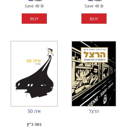
Save
48
₪
Save
48
₪
BUY
BUY
הרצל
איה 50
נעה כ"ץ