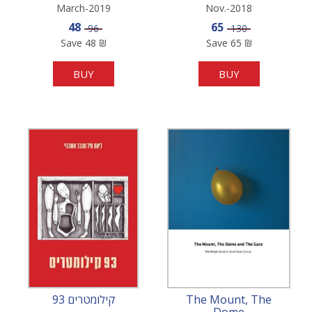
March-2019
Nov.-2018
Sale price
Sale price
48
65
Price
Price
96
130
Save
48
₪
Save
65
₪
BUY
BUY
93 קילומטרים
The Mount, The