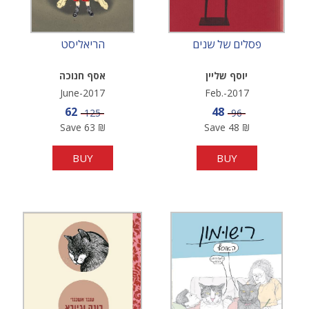
פסלים של שנים
הריאליסט
יוסף שליין
אסף חנוכה
June-2017
Feb.-2017
Sale price
Sale price
62
48
Price
Price
125
96
Save
63
₪
Save
48
₪
BUY
BUY