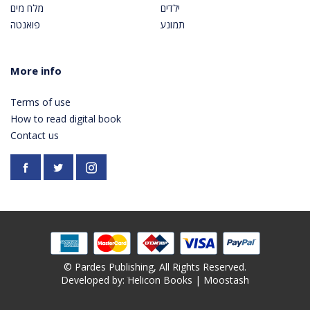
ילדים
מלח מים
תמונע
פואנטה
More info
Terms of use
How to read digital book
Contact us
Facebook
https://twitter.com/PardesPublish
Instagram
© Pardes Publishing, All Rights Reserved.
Developed by: ׁ
Helicon Books
|
Moostash