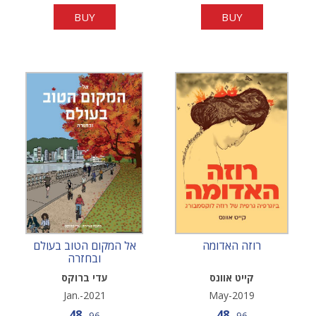
BUY
BUY
רוזה האדומה
אל המקום הטוב בעולם
ובחזרה
קייט אוונס
עדי ברוקס
Jan.-2021
May-2019
Sale price
Sale price
48
48
Price
Price
96
96