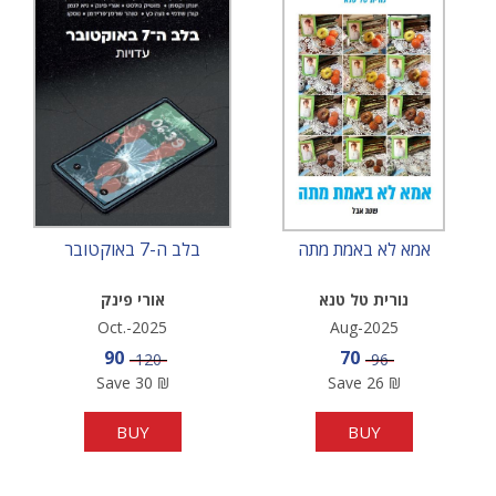
אמא לא באמת מתה
בלב ה-7 באוקטובר
נורית טל טנא
אורי פינק
Oct.-2025
Aug-2025
Sale price
Sale price
90
70
Price
Price
120
96
Save
30
₪
Save
26
₪
BUY
BUY