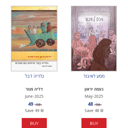
מסע לאיבוד
גלריה דבל
נעמה יראון
דליה מנור
June-2025
May-2025
Sale price
Sale price
49
48
Price
Price
98
96
Save
49
₪
Save
48
₪
BUY
BUY