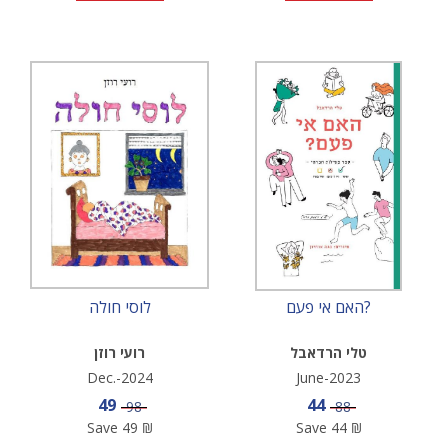
האם אי פעם?
לוסי חולה
טלי הרדאבל
רועי רוזן
Dec.-2024
June-2023
Sale price
Sale price
49
44
Price
Price
98
88
Save
49
₪
Save
44
₪