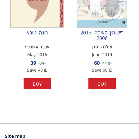
רישומון: האוסף 2013-
רונה וגיורא
2006
אילנה זפרן
ענבר אשכנזי
May-2016
June-2014
Sale price
Sale price
39
60
Price
Price
79
120
Save
40
₪
Save
60
₪
BUY
BUY
Site map