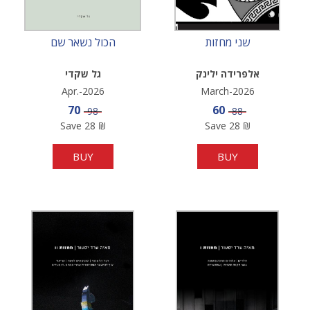
שני מחזות
הכול נשאר שם
אלפרידה ילינק
גל שקדי
Apr.-2026
March-2026
Sale price
Sale price
70
60
Price
Price
98
88
Save
28
₪
Save
28
₪
BUY
BUY