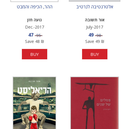
אלטרנטיבה לנרטיב
ההר, הכיפה והמבט
אור תשובה
נועה חזן
Dec.-2017
July-2017
Sale price
Sale price
47
49
Price
Price
95
98
Save
48
₪
Save
49
₪
BUY
BUY