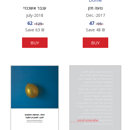
Dome
נועה חזן
ענבר אשכנזי
July-2018
Dec.-2017
Sale price
Sale price
62
47
Price
Price
125
95
Save
63
₪
Save
48
₪
BUY
BUY