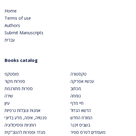
Home
Terms of use
Authors
Submit Manuscripts
עברית
Books catalog
טקסטורה
פוסטקפ
עכשיו אפריקה
ספרות מקור
מכתוב
ספרות מתורגמת
גומחה
שירה
חיי מדף
עיון
הדשא הגדול
אמנות ונובלות גרפיות
המזרח החדש
פנטזיה, אימה, מדע בדיוני
בשביס זינגר
רוחניות ופסיכולוגיה
מועמדים לפרס ספיר
מגדר וספרות להטב"קית