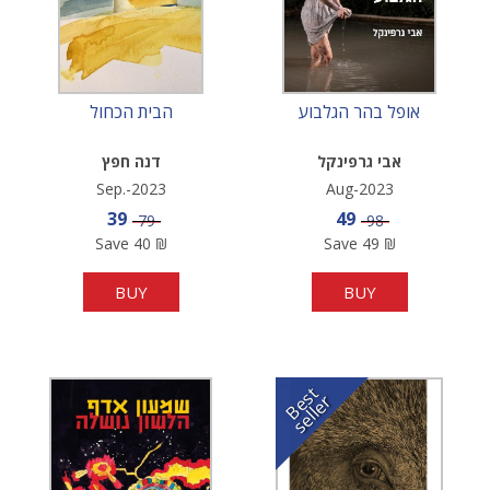
אופל בהר הגלבוע
הבית הכחול
אבי גרפינקל
דנה חפץ
Sep.-2023
Aug-2023
Sale price
Sale price
39
49
Price
Price
79
98
Save
40
₪
Save
49
₪
BUY
BUY
B
e
s
t
s
e
l
l
e
r