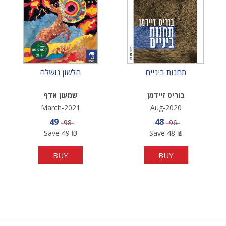
תחנות ביניים
הלשון נושלה
בוריס זיידמן
שמעון אדף
March-2021
Aug-2020
Sale price
Sale price
49
48
Price
Price
98
96
Save
49
₪
Save
48
₪
BUY
BUY