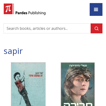
Ho
sapir