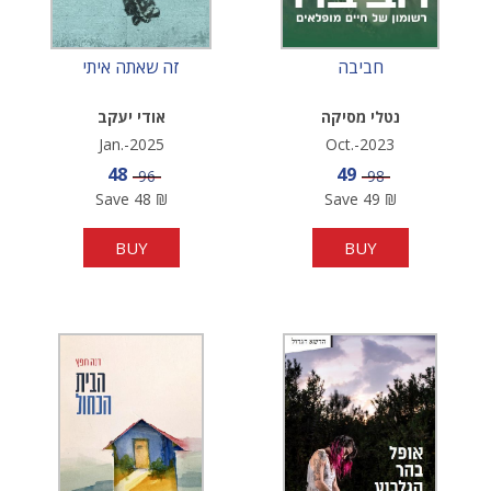
חביבה
זה שאתה איתי
נטלי מסיקה
אודי יעקב
Jan.-2025
Oct.-2023
Sale price
Sale price
48
49
Price
Price
96
98
Save
48
₪
Save
49
₪
BUY
BUY