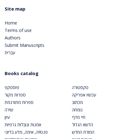
Site map
Home
Terms of use
Authors
Submit Manuscripts
עברית
Books catalog
טקסטורה
פוסטקפ
עכשיו אפריקה
ספרות מקור
מכתוב
ספרות מתורגמת
גומחה
שירה
חיי מדף
עיון
הדשא הגדול
אמנות ונובלות גרפיות
המזרח החדש
פנטזיה, אימה, מדע בדיוני