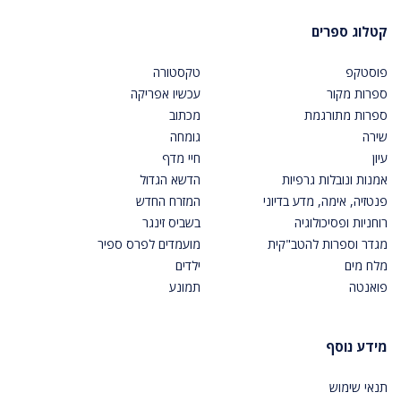
קטלוג ספרים
פוסטקפ
טקסטורה
ספרות מקור
עכשיו אפריקה
ספרות מתורגמת
מכתוב
שירה
גומחה
עיון
חיי מדף
אמנות ונובלות גרפיות
הדשא הגדול
פנטזיה, אימה, מדע בדיוני
המזרח החדש
רוחניות ופסיכולוגיה
בשביס זינגר
מגדר וספרות להטב"קית
מועמדים לפרס ספיר
מלח מים
ילדים
פואנטה
תמונע
מידע נוסף
תנאי שימוש