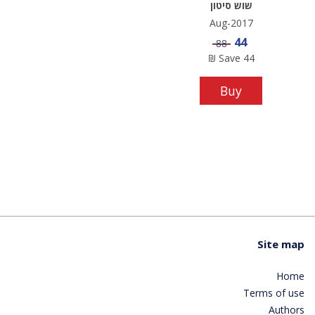
שוש סיטון
Aug-2017
Sale price
44
Price
88
₪
Save
44
Buy
Site map
Home
Terms of use
Authors