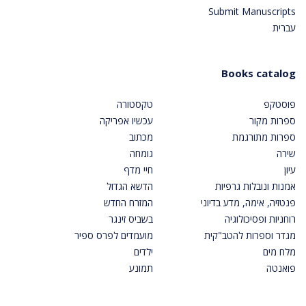
Submit Manuscripts
עברית
Books catalog
פוסטקפ
טקסטורה
ספרות מקור
עכשיו אפריקה
ספרות מתורגמת
מכתוב
שירה
גומחה
עיון
חיי מדף
אמנות ונובלות גרפיות
הדשא הגדול
פנטזיה, אימה, מדע בדיוני
המזרח החדש
רוחניות ופסיכולוגיה
בשביס זינגר
מגדר וספרות להטב"קית
מועמדים לפרס ספיר
מלח מים
ילדים
פואנטה
תמונע