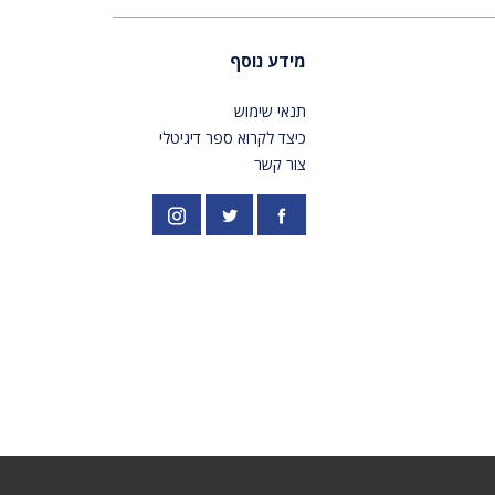
מידע נוסף
תנאי שימוש
כיצד לקרוא ספר דיגיטלי
צור קשר
פייסבוק
אינסטגרם
//twitter.com/PardesPublish