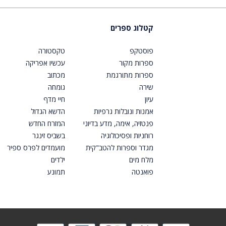
קטלוג ספרים
פוסטקפ
טקסטורה
ספרות מקור
עכשיו אפריקה
ספרות מתורגמת
מכתוב
שירה
גומחה
עיון
חיי מדף
אמנות ונובלות גרפיות
הדשא הגדול
פנטזיה, אימה, מדע בדיוני
המזרח החדש
רוחניות ופסיכולוגיה
בשביס זינגר
מגדר וספרות להטב"קית
מועמדים לפרס ספיר
מלח מים
ילדים
פואנטה
תמונע