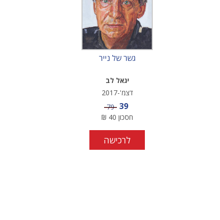
גשר של נייר
יגאל לב
דצמ'-2017
מחיר מבצע
39
מחיר
79
חסכון
40
₪
לרכישה