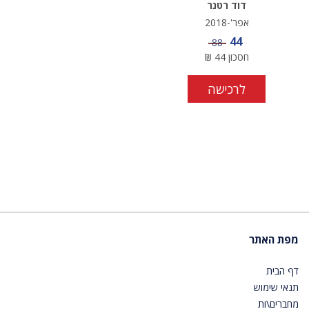
דוד רטנר
אפר'-2018
מחיר מבצע
44
מחיר
88
חסכון
44
₪
לרכישה
מפת האתר
דף הבית
תנאי שימוש
מחברים\ות