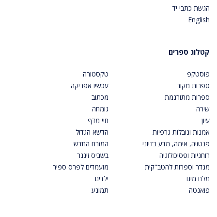
הגשת כתבי יד
English
קטלוג ספרים
פוסטקפ
טקסטורה
ספרות מקור
עכשיו אפריקה
ספרות מתורגמת
מכתוב
שירה
גומחה
עיון
חיי מדף
אמנות ונובלות גרפיות
הדשא הגדול
פנטזיה, אימה, מדע בדיוני
המזרח החדש
רוחניות ופסיכולוגיה
בשביס זינגר
מגדר וספרות להטב"קית
מועמדים לפרס ספיר
מלח מים
ילדים
פואנטה
תמונע