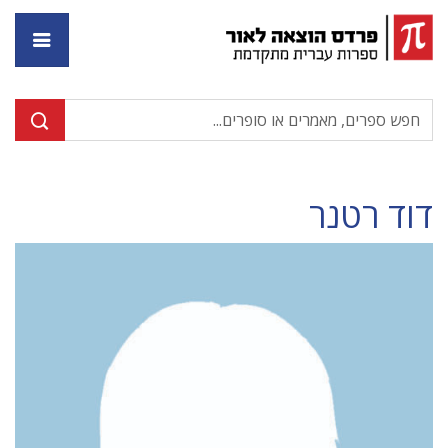
דף ה
דוד רטנר