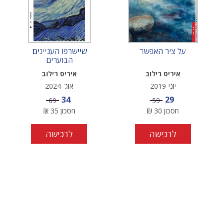
על ציר האפשר
שיישרפו העניינים
הבוערים
איריס רילוב
איריס רילוב
יוני-2019
אוג'-2024
מחיר מבצע
מחיר מבצע
34
29
מחיר
מחיר
69
59
חסכון
30
₪
חסכון
35
₪
לרכישה
לרכישה