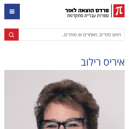
דף ה
איריס רילוב