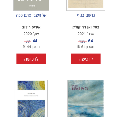
נרשם בגוף
אל תשבי סתם ככה
בסל ואן דר קולק
איריס רילוב
אפר'-2021
אוק'-2020
מחיר מבצע
מחיר מבצע
44
64
מחיר
מחיר
88
128
חסכון
64
₪
חסכון
44
₪
לרכישה
לרכישה