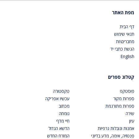
מפת האתר
דף הבית
תנאי שימוש
מחברים\ות
הגשת כתבי יד
English
קטלוג ספרים
פוסטקפ
טקסטורה
ספרות מקור
עכשיו אפריקה
ספרות מתורגמת
מכתוב
שירה
גומחה
עיון
חיי מדף
אמנות ונובלות גרפיות
הדשא הגדול
פנטזיה, אימה, מדע בדיוני
המזרח החדש