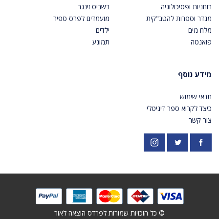
רוחניות ופסיכולוגיה
בשביס זינגר
מגדר וספרות להטב"קית
מועמדים לפרס ספיר
מלח מים
ילדים
פואנטה
תמונע
מידע נוסף
תנאי שימוש
כיצד לקרוא ספר דיגיטלי
צור קשר
פייסבוק
אינסטגרם
https://twitter.com/PardesPublish
© כל הזכויות שמורות לפרדס הוצאה לאור